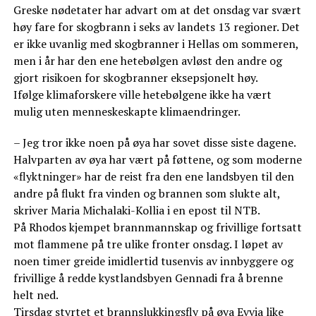
Greske nødetater har advart om at det onsdag var svært
høy fare for skogbrann i seks av landets 13 regioner. Det
er ikke uvanlig med skogbranner i Hellas om sommeren,
men i år har den ene hetebølgen avløst den andre og
gjort risikoen for skogbranner eksepsjonelt høy.
Ifølge klimaforskere ville hetebølgene ikke ha vært
mulig uten menneskeskapte klimaendringer.
– Jeg tror ikke noen på øya har sovet disse siste dagene.
Halvparten av øya har vært på føttene, og som moderne
«flyktninger» har de reist fra den ene landsbyen til den
andre på flukt fra vinden og brannen som slukte alt,
skriver Maria Michalaki-Kollia i en epost til NTB.
På Rhodos kjempet brannmannskap og frivillige fortsatt
mot flammene på tre ulike fronter onsdag. I løpet av
noen timer greide imidlertid tusenvis av innbyggere og
frivillige å redde kystlandsbyen Gennadi fra å brenne
helt ned.
Tirsdag styrtet et brannslukkingsfly på øya Evvia like