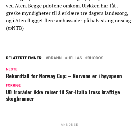
ved Aten. Begge pilotene omkom. Ulykken har fått
greske myndigheter til å erklære tre dagers landesorg,
og i Aten flagget flere ambassader på halv stang onsdag.
(©NTB)
RELATERTE EMNER:
BRANN
HELLAS
RHODOS
NESTE
Rekordtall for Norway Cup: – Nervene er i høyspenn
FORRIGE
UD fraråder ikke reiser til Sør-Italia tross kraftige
skogbranner
ANNONSE