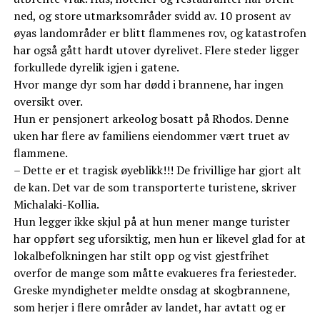
ned, og store utmarksområder svidd av. 10 prosent av
øyas landområder er blitt flammenes rov, og katastrofen
har også gått hardt utover dyrelivet. Flere steder ligger
forkullede dyrelik igjen i gatene.
Hvor mange dyr som har dødd i brannene, har ingen
oversikt over.
Hun er pensjonert arkeolog bosatt på Rhodos. Denne
uken har flere av familiens eiendommer vært truet av
flammene.
– Dette er et tragisk øyeblikk!!! De frivillige har gjort alt
de kan. Det var de som transporterte turistene, skriver
Michalaki-Kollia.
Hun legger ikke skjul på at hun mener mange turister
har oppført seg uforsiktig, men hun er likevel glad for at
lokalbefolkningen har stilt opp og vist gjestfrihet
overfor de mange som måtte evakueres fra feriesteder.
Greske myndigheter meldte onsdag at skogbrannene,
som herjer i flere områder av landet, har avtatt og er