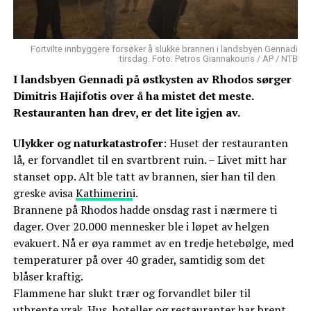
Fortvilte innbyggere forsøker å slukke brannen i landsbyen Gennadi
tirsdag. Foto: Petros Giannakouris / AP / NTB
I landsbyen Gennadi på østkysten av Rhodos sørger
Dimitris Hajifotis over å ha mistet det meste.
Restauranten han drev, er det lite igjen av.
Ulykker og naturkatastrofer
: Huset der restauranten
lå, er forvandlet til en svartbrent ruin. – Livet mitt har
stanset opp. Alt ble tatt av brannen, sier han til den
greske avisa
Kathimerin
i.
Brannene på Rhodos hadde onsdag rast i nærmere ti
dager. Over 20.000 mennesker ble i løpet av helgen
evakuert. Nå er øya rammet av en tredje hetebølge, med
temperaturer på over 40 grader, samtidig som det
blåser kraftig.
Flammene har slukt trær og forvandlet biler til
utbrente vrak. Hus, hoteller og restauranter har brent