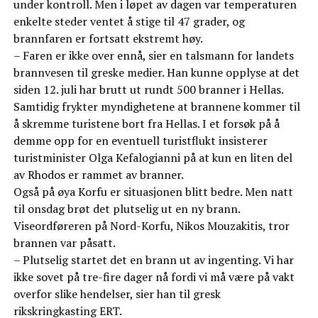
under kontroll. Men i løpet av dagen var temperaturen
enkelte steder ventet å stige til 47 grader, og
brannfaren er fortsatt ekstremt høy.
– Faren er ikke over ennå, sier en talsmann for landets
brannvesen til greske medier. Han kunne opplyse at det
siden 12. juli har brutt ut rundt 500 branner i Hellas.
Samtidig frykter myndighetene at brannene kommer til
å skremme turistene bort fra Hellas. I et forsøk på å
demme opp for en eventuell turistflukt insisterer
turistminister Olga Kefalogianni på at kun en liten del
av Rhodos er rammet av branner.
Også på øya Korfu er situasjonen blitt bedre. Men natt
til onsdag brøt det plutselig ut en ny brann.
Viseordføreren på Nord-Korfu, Nikos Mouzakitis, tror
brannen var påsatt.
– Plutselig startet det en brann ut av ingenting. Vi har
ikke sovet på tre-fire dager nå fordi vi må være på vakt
overfor slike hendelser, sier han til gresk
rikskringkasting ERT.