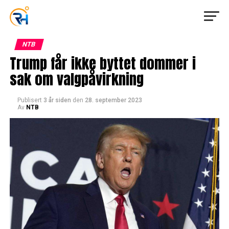
NTB
Trump får ikke byttet dommer i
sak om valgpåvirkning
Publisert
3 år siden
den
28. september 2023
Av
NTB