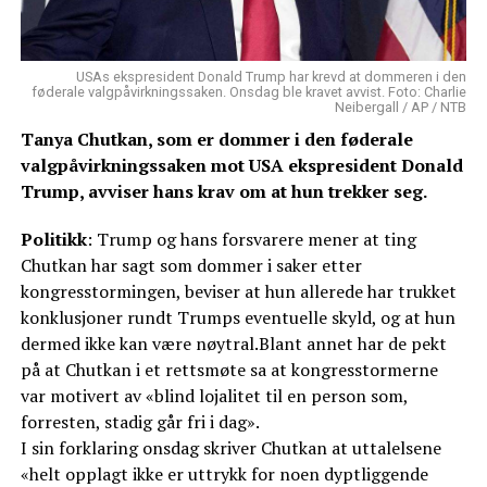
USAs ekspresident Donald Trump har krevd at dommeren i den
føderale valgpåvirkningssaken. Onsdag ble kravet avvist. Foto: Charlie
Neibergall / AP / NTB
Tanya Chutkan, som er dommer i den føderale
valgpåvirkningssaken mot USA ekspresident Donald
Trump, avviser hans krav om at hun trekker seg.
Politikk
: Trump og hans forsvarere mener at ting
Chutkan har sagt som dommer i saker etter
kongresstormingen, beviser at hun allerede har trukket
konklusjoner rundt Trumps eventuelle skyld, og at hun
dermed ikke kan være nøytral.Blant annet har de pekt
på at Chutkan i et rettsmøte sa at kongresstormerne
var motivert av «blind lojalitet til en person som,
forresten, stadig går fri i dag».
I sin forklaring onsdag skriver Chutkan at uttalelsene
«helt opplagt ikke er uttrykk for noen dyptliggende