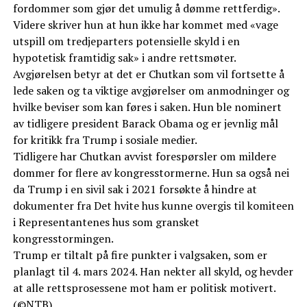
fordommer som gjør det umulig å dømme rettferdig».
Videre skriver hun at hun ikke har kommet med «vage
utspill om tredjeparters potensielle skyld i en
hypotetisk framtidig sak» i andre rettsmøter.
Avgjørelsen betyr at det er Chutkan som vil fortsette å
lede saken og ta viktige avgjørelser om anmodninger og
hvilke beviser som kan føres i saken. Hun ble nominert
av tidligere president Barack Obama og er jevnlig mål
for kritikk fra Trump i sosiale medier.
Tidligere har Chutkan avvist forespørsler om mildere
dommer for flere av kongresstormerne. Hun sa også nei
da Trump i en sivil sak i 2021 forsøkte å hindre at
dokumenter fra Det hvite hus kunne overgis til komiteen
i Representantenes hus som gransket
kongresstormingen.
Trump er tiltalt på fire punkter i valgsaken, som er
planlagt til 4. mars 2024. Han nekter all skyld, og hevder
at alle rettsprosessene mot ham er politisk motivert.
(©NTB)