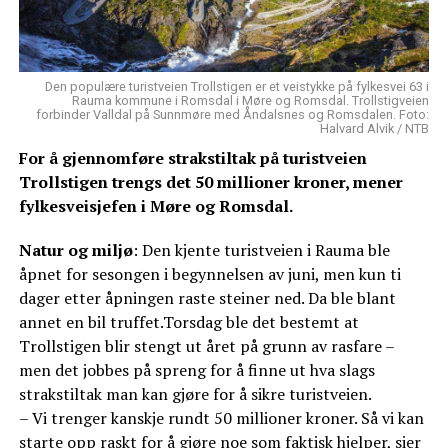
Den populære turistveien Trollstigen er et veistykke på fylkesvei 63 i
Rauma kommune i Romsdal i Møre og Romsdal. Trollstigveien
forbinder Valldal på Sunnmøre med Åndalsnes og Romsdalen. Foto:
Halvard Alvik / NTB
For å gjennomføre strakstiltak på turistveien
Trollstigen trengs det 50 millioner kroner, mener
fylkesveisjefen i Møre og Romsdal.
Natur og miljø
: Den kjente turistveien i Rauma ble
åpnet for sesongen i begynnelsen av juni, men kun ti
dager etter åpningen raste steiner ned. Da ble blant
annet en bil truffet.Torsdag ble det bestemt at
Trollstigen blir stengt ut året på grunn av rasfare –
men det jobbes på spreng for å finne ut hva slags
strakstiltak man kan gjøre for å sikre turistveien.
– Vi trenger kanskje rundt 50 millioner kroner. Så vi kan
starte opp raskt for å gjøre noe som faktisk hjelper, sier