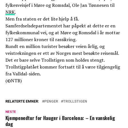
fylkesveisjef i Møre og Romsdal, Ole Jan Tønnesen til
NRK
.
Men fra staten er det lite hjelp å få.
Samferdselsdepartementet har påpekt at dette er en
fylkeskommunal vei, og at Møre og Romsdal i år mottar
127 millioner kroner til rassikring.
Rundt en million turister besøker veien årlig, og
veistrekningen er ett av Norges mest besøkte reisemål.
Det er bare selve Trollstigen som holdes stengt.
Trollstigplatået kommer fortsatt til å være tilgjengelig
fra Valldal-siden.
(©NTB)
RELATERTE EMNER:
PENGER
TROLLSTIGEN
NESTE
Kjempenedtur for Hauger i Barcelona: – En vanskelig
dag