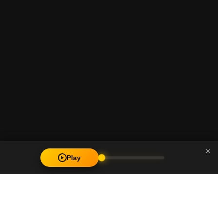
×
Play