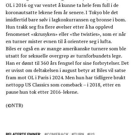
OL i 2016 og var ventet å kunne ta hele fem full i de
koronautsatte lekene fem år senere. I Tokyo ble det
imidlertid bare sølv i lagkonkurransen og bronse i bom.
Hun trakk seg fra flere øvelser etter å ha opplevd
fenomenet «skrusyken» eller «the twisties», som er når
en turner mister evnen til å orientere seg i lufta.
Biles er også en av mange amerikanske turnere som ble
utsatt for seksuelle overgrep av turnforbundets lege.
Han er dømt til 360 års fengsel for sine forbrytelser. Det
er uvisst om deltakelsen i august betyr at Biles vil satse
fram mot OL i Paris i 2024. Men hun har tidligere brukt
nettopp US Classics som comeback – i 2018, etter en
pause hun tok etter 2016-lekene.
(©NTB)
RELATERTE EMNER:
COMEBACK
TURN
US