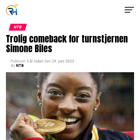
NTB
Trolig comeback for turnstjernen
Simone Biles
Publisert
3 år siden
den
29. juni 2023
Av
NTB