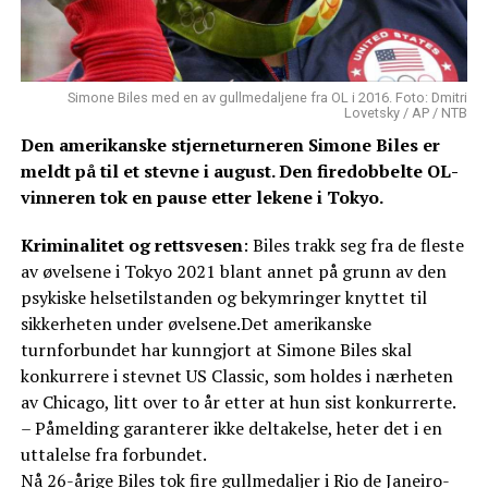
Simone Biles med en av gullmedaljene fra OL i 2016. Foto: Dmitri
Lovetsky / AP / NTB
Den amerikanske stjerneturneren Simone Biles er
meldt på til et stevne i august. Den firedobbelte OL-
vinneren tok en pause etter lekene i Tokyo.
Kriminalitet og rettsvesen
: Biles trakk seg fra de fleste
av øvelsene i Tokyo 2021 blant annet på grunn av den
psykiske helsetilstanden og bekymringer knyttet til
sikkerheten under øvelsene.Det amerikanske
turnforbundet har kunngjort at Simone Biles skal
konkurrere i stevnet US Classic, som holdes i nærheten
av Chicago, litt over to år etter at hun sist konkurrerte.
– Påmelding garanterer ikke deltakelse, heter det i en
uttalelse fra forbundet.
Nå 26-årige Biles tok fire gullmedaljer i Rio de Janeiro-