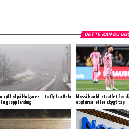
DETTE KAN DU OG
etrøbbel på Helganes – to fly fra Oslo
Messi kan bli straffet for d
te gi opp landing
oppførsel etter stygt tap