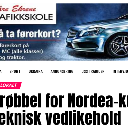
A
SPORT
UKRAINA
ANNONSERING
OSS I RADIOEN
INTERVJU
LOKALT
røbbel for Nordea-k
eknisk vedlikehold