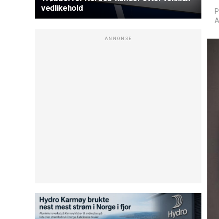
vedlikehold
P
A
ANNONSE