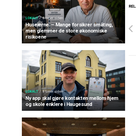
REL
LOKALT
8 timer siden
Huseierne: – Mange forsikrer småting,
men glemmer de store økonomiske
risikoene
LOKALT
8 timer siden
Ny app skal gjøre kontakten mellom hjem
og skole enklere i Haugesund