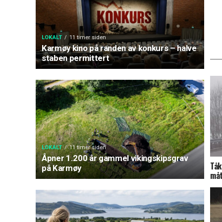
LOKALT
11 timer siden
Karmøy kino på randen av konkurs – halve
staben permittert
LOKALT
11 timer siden
Åpner 1.200 år gammel vikingskipsgrav
Tåk
på Karmøy
måt