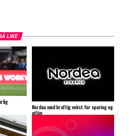
SÅ LIKE
årlig
Nordea med kraftig vekst for sparing og
utlån