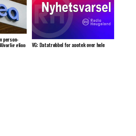
v person­
VG: Datatrøbbel for apotek over hele
lvorlig glipp
landet