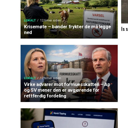
LOKALT
12 timer siden
Krisemøte – bønder frykter de må legge
Is 
ned
LOKALT
12 timer siden
Virke advarer mot formuesskatten – Ap
og SV mener den er avgjørende for
rettferdig fordeling