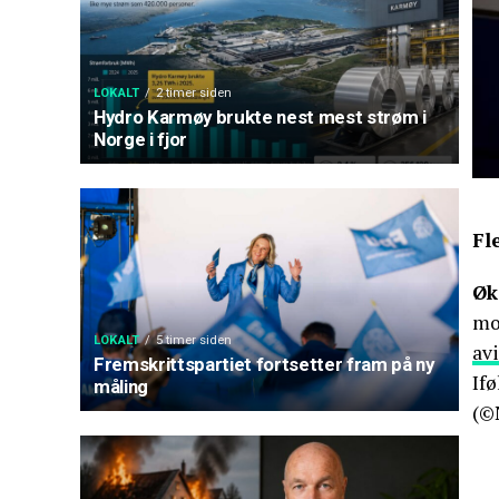
LOKALT
2 timer siden
Hydro Karmøy brukte nest mest strøm i
Norge i fjor
Fl
Øk
mo
LOKALT
5 timer siden
avi
Fremskrittspartiet fortsetter fram på ny
If
måling
(©