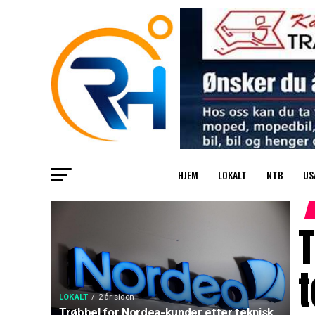
HJEM
LOKALT
NTB
US
T
t
LOKALT
2 år siden
Trøbbel for Nordea-kunder etter teknisk