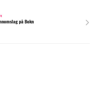
TE
nnomslag på Bokn