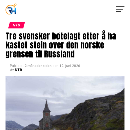
NTB
Tre svensker bøtelagt etter å ha
kastet stein over den norske
grensen til Russland
Publisert
2 måneder siden
den
12. juni 2026
Av
NTB