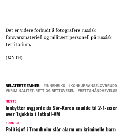
Det er videre forbudt å fotografere russisk
forsvarsmateriell og militært personell på russisk
territorium.
(©NTB)
RELATERTE EMNER:
INNENRIKS
KONKURRANSELOVBRUDD
KRIMINALITET, RETT OG RETTSVESEN
RETTSHÅNDHEVELSE
NESTE
Innbytter avgjorde da Sør-Korea snudde til 2-1-seier
over Tsjekkia i fotball-VM
FORRIGE
Politisjef i Trondheim slår alarm om kriminelle barn