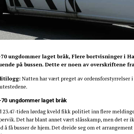
-70 ungdommer laget bråk, Flere bortvisninger i 
uende på bussen. Dette er noen av overskriftene fra
litilogg:
Natten har vært preget av ordensforstyrrelser i
 utestedene.
-70 ungdommer laget bråk
d 23.47-tiden lørdag kveld fikk politiet inn flere meldi
ervik. Det har blant annet vært slåsskamp, men det er ik
d å få busser de hjem. Det dreide seg om et arrangement