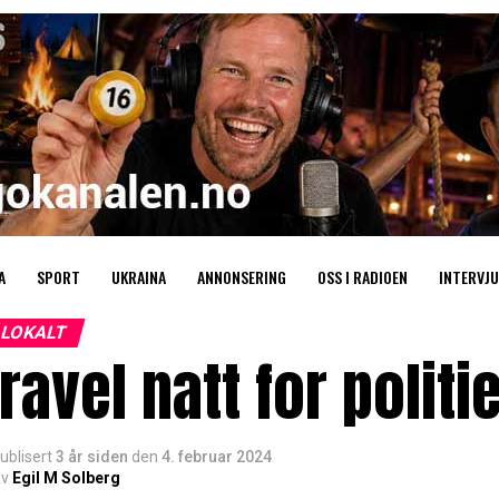
A
SPORT
UKRAINA
ANNONSERING
OSS I RADIOEN
INTERVJU
LOKALT
ravel natt for politie
ublisert
3 år siden
den
4. februar 2024
v
Egil M Solberg