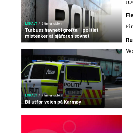
inv
Fl
LOKALT
3 timer siden
Fi
Turbuss havnet i grøfta – politiet
mistenker at sjåføren sovnet
Ru
Ved
LOKALT
7 timer siden
Bil utfor veien på Karmøy