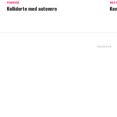
FORRIGE
NES
Kolliderte med autovern
Ko
ANNONSE