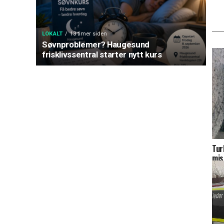
LOKALT
13 timer siden
Søvnproblemer? Haugesund
frisklivssentral starter nytt kurs
Tur
mis