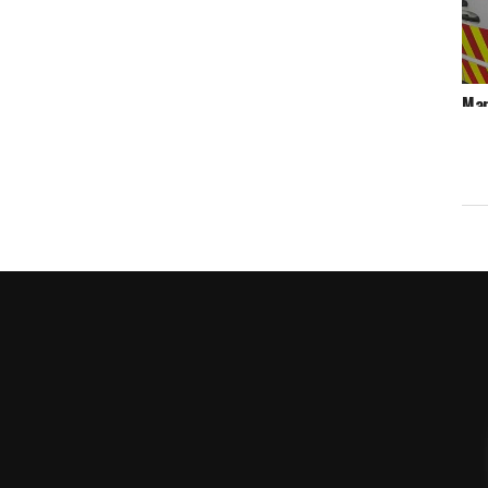
Man
hen