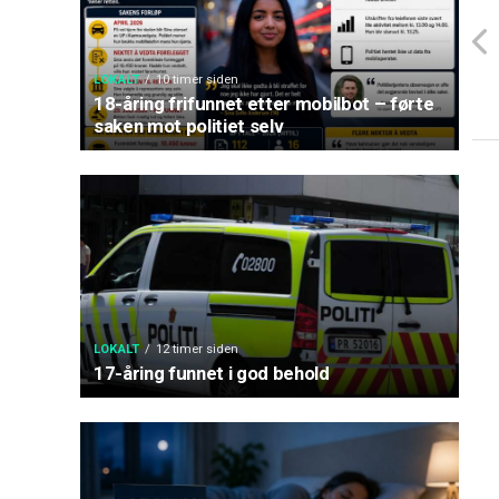
LOKALT
10 timer siden
18-åring frifunnet etter mobilbot – førte
saken mot politiet selv
LOKALT
12 timer siden
17-åring funnet i god behold