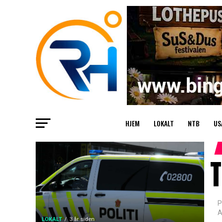
HJEM
LOKALT
NTB
US
T
P
A
LOKALT
3 år siden