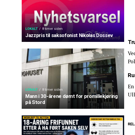
LOKALT
8 timer siden
Jazzpris til saksofonist Nikolas Dossev
Tr
Ve
Pol
Ru
En 
LOKALT
8 timer siden
Ull
Mann i 30-årene dømt for promillekjøring
på Stord
REL