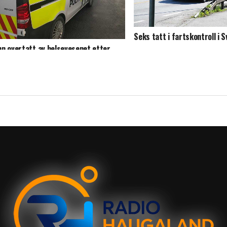
Seks tatt i fartskontroll i S
n overtatt av helsevesenet etter
delse på Stord