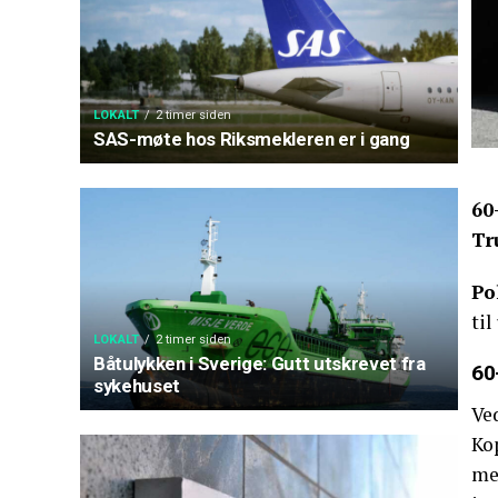
LOKALT
2 timer siden
SAS-møte hos Riksmekleren er i gang
60
Tr
Po
til
LOKALT
2 timer siden
Båtulykken i Sverige: Gutt utskrevet fra
60
sykehuset
Ve
Kop
me