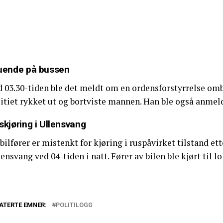
uende på bussen
d 03.30-tiden ble det meldt om en ordensforstyrrelse omb
itiet rykket ut og bortviste mannen. Han ble også anmeld
skjøring i Ullensvang
bilfører er mistenkt for kjøring i ruspåvirket tilstand et
ensvang ved 04-tiden i natt. Fører av bilen ble kjørt til l
ATERTE EMNER:
POLITILOGG