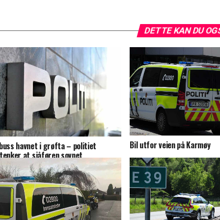
DETTE KAN DU OG
Bil utfor veien på Karmøy
buss havnet i grøfta – politiet
tenker at sjåføren sovnet