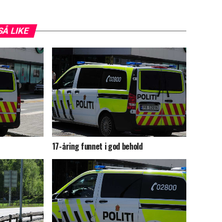
SÅ LIKE
17-åring funnet i god behold