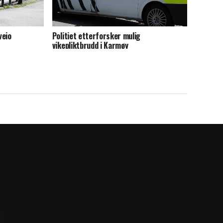
veio
Politiet etterforsker mulig
vikepliktbrudd i Karmøy