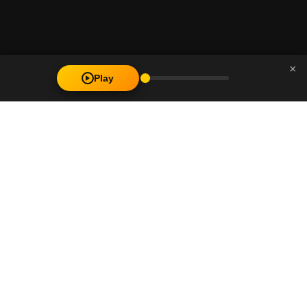
×
Play