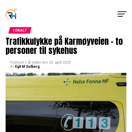
LOKALT
Trafikkulykke på Karmøyveien – to
personer til sykehus
Publisert
1 år siden
den
25. april 2025
Av
Egil M Solberg