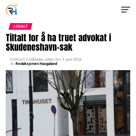
LOKALT
Tiltalt for å ha truet advokat i
Skudeneshavn-sak
Publisert
2 måneder siden
den
3. juni 2026
Av
Redaksjonen Haugaland