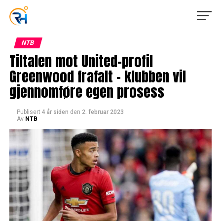
NTB
Tiltalen mot United-profil
Greenwood frafalt – klubben vil
gjennomføre egen prosess
Publisert
4 år siden
den
2. februar 2023
Av
NTB