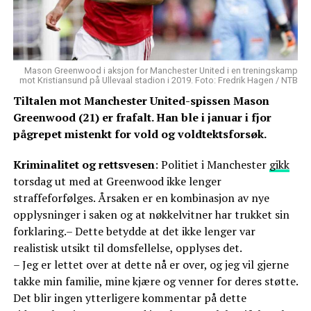
Mason Greenwood i aksjon for Manchester United i en treningskamp
mot Kristiansund på Ullevaal stadion i 2019. Foto: Fredrik Hagen / NTB
Tiltalen mot Manchester United-spissen Mason
Greenwood (21) er frafalt. Han ble i januar i fjor
pågrepet mistenkt for vold og voldtektsforsøk.
Kriminalitet og rettsvesen
: Politiet i Manchester
gikk
torsdag ut med at Greenwood ikke lenger
straffeforfølges. Årsaken er en kombinasjon av nye
opplysninger i saken og at nøkkelvitner har trukket sin
forklaring.– Dette betydde at det ikke lenger var
realistisk utsikt til domsfellelse, opplyses det.
– Jeg er lettet over at dette nå er over, og jeg vil gjerne
takke min familie, mine kjære og venner for deres støtte.
Det blir ingen ytterligere kommentar på dette