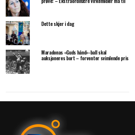
prøve: – Ekstraordinære virkemidler må til
Dette skjer i dag
Maradonas «Guds hånd»-ball skal
auksjoneres bort – forventer svimlende pris