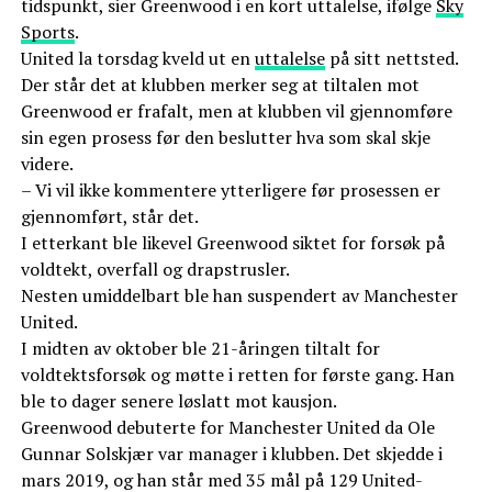
tidspunkt, sier Greenwood i en kort uttalelse, ifølge
Sky
Sports
.
United la torsdag kveld ut en
uttalelse
på sitt nettsted.
Der står det at klubben merker seg at tiltalen mot
Greenwood er frafalt, men at klubben vil gjennomføre
sin egen prosess før den beslutter hva som skal skje
videre.
– Vi vil ikke kommentere ytterligere før prosessen er
gjennomført, står det.
I etterkant ble likevel Greenwood siktet for forsøk på
voldtekt, overfall og drapstrusler.
Nesten umiddelbart ble han suspendert av Manchester
United.
I midten av oktober ble 21-åringen tiltalt for
voldtektsforsøk og møtte i retten for første gang. Han
ble to dager senere løslatt mot kausjon.
Greenwood debuterte for Manchester United da Ole
Gunnar Solskjær var manager i klubben. Det skjedde i
mars 2019, og han står med 35 mål på 129 United-