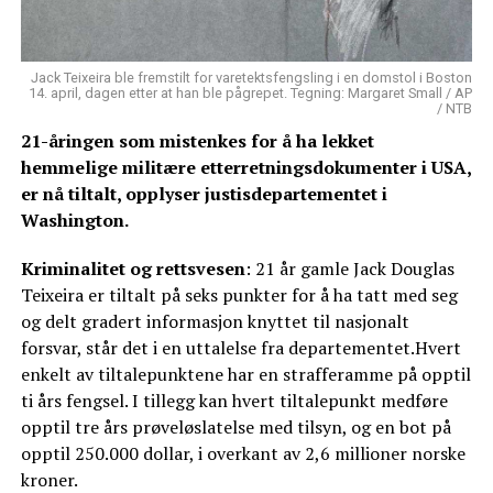
Jack Teixeira ble fremstilt for varetektsfengsling i en domstol i Boston
14. april, dagen etter at han ble pågrepet. Tegning: Margaret Small / AP
/ NTB
21-åringen som mistenkes for å ha lekket
hemmelige militære etterretningsdokumenter i USA,
er nå tiltalt, opplyser justisdepartementet i
Washington.
Kriminalitet og rettsvesen
: 21 år gamle Jack Douglas
Teixeira er tiltalt på seks punkter for å ha tatt med seg
og delt gradert informasjon knyttet til nasjonalt
forsvar, står det i en uttalelse fra departementet.Hvert
enkelt av tiltalepunktene har en strafferamme på opptil
ti års fengsel. I tillegg kan hvert tiltalepunkt medføre
opptil tre års prøveløslatelse med tilsyn, og en bot på
opptil 250.000 dollar, i overkant av 2,6 millioner norske
kroner.