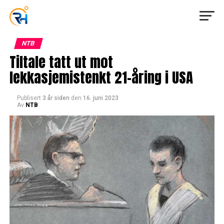
NTB
Tiltale tatt ut mot
lekkasjemistenkt 21-åring i USA
Publisert
3 år siden
den
16. juni 2023
Av
NTB