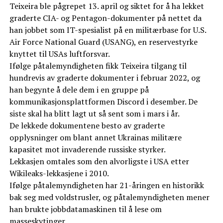
Teixeira ble pågrepet 13. april og siktet for å ha lekket
graderte CIA- og Pentagon-dokumenter på nettet da
han jobbet som IT-spesialist på en militærbase for U.S.
Air Force National Guard (USANG), en reservestyrke
knyttet til USAs luftforsvar.
Ifølge påtalemyndigheten fikk Teixeira tilgang til
hundrevis av graderte dokumenter i februar 2022, og
han begynte å dele dem i en gruppe på
kommunikasjonsplattformen Discord i desember. De
siste skal ha blitt lagt ut så sent som i mars i år.
De lekkede dokumentene besto av graderte
opplysninger om blant annet Ukrainas militære
kapasitet mot invaderende russiske styrker.
Lekkasjen omtales som den alvorligste i USA etter
Wikileaks-lekkasjene i 2010.
Ifølge påtalemyndigheten har 21-åringen en historikk
bak seg med voldstrusler, og påtalemyndigheten mener
han brukte jobbdatamaskinen til å lese om
masseskytinger.