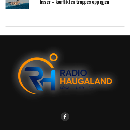
baser – konflikten trappes opp igjen