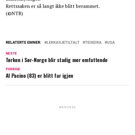
Rettssaken er så langt ikke blitt berammet.
(©NTB)
RELATERTE EMNER:
LEKKASJETILTALT
TEIXEIRA
USA
NESTE
Tørken i Sør-Norge blir stadig mer omfattende
FORRIGE
Al Pacino (83) er blitt far igjen
ANNONSE