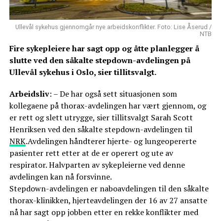
Ullevål sykehus gjennomgår nye arbeidskonflikter. Foto: Lise Åserud /
NTB
Fire sykepleiere har sagt opp og åtte planlegger å
slutte ved den såkalte stepdown-avdelingen på
Ullevål sykehus i Oslo, sier tillitsvalgt.
Arbeidsliv
: – De har også sett situasjonen som
kollegaene på thorax-avdelingen har vært gjennom, og
er rett og slett utrygge, sier tillitsvalgt Sarah Scott
Henriksen ved den såkalte stepdown-avdelingen til
NRK
.Avdelingen håndterer hjerte- og lungeopererte
pasienter rett etter at de er operert og ute av
respirator. Halvparten av sykepleierne ved denne
avdelingen kan nå forsvinne.
Stepdown-avdelingen er naboavdelingen til den såkalte
thorax-klinikken, hjerteavdelingen der 16 av 27 ansatte
nå har sagt opp jobben etter en rekke konflikter med