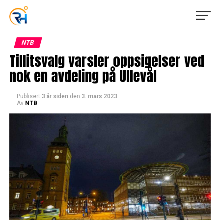
NTB
Tillitsvalg varsler oppsigelser ved
nok en avdeling på Ullevål
Publisert
3 år siden
den
3. mars 2023
Av
NTB