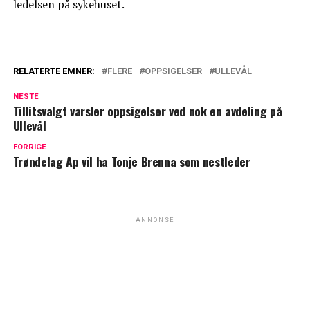
ledelsen på sykehuset.
RELATERTE EMNER:
FLERE
OPPSIGELSER
ULLEVÅL
NESTE
Tillitsvalgt varsler oppsigelser ved nok en avdeling på
Ullevål
FORRIGE
Trøndelag Ap vil ha Tonje Brenna som nestleder
ANNONSE