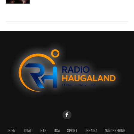
HJEM
LOKALT
NTB
USA
SPORT
UKRAINA
ANNONSERING