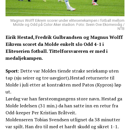
Magnus Wolff Eikrem scorer under eliteseriekampen i fotball mellom
Molde og Odd på Color Aker stadion. Foto: Svein Ove Ekornesvåg /
NTB
Eirik Hestad, Fredrik Gulbrandsen og Magnus Wolff
Eikrem scoret da Molde enkelt slo Odd 4-1 i
Eliteserien fotball. Tittelforsvareren er med i
medaljekampen.
Sport
: Dette var Moldes tiende strake seriekamp uten
tap (sju seirer og tre uavgjort).Hestad returnerte til
Molde i juli etter at kontrakten med Patos (Kypros) løp
ut.
Lørdag var han førsteomgangens store navn. Hestad ga
Molde ledelsen (31 min.) da han satte inn en retur fra
Odd-keeper Per Kristian Bråtveit.
Moldenseren Tobias Svendsen utlignet da 38 minutter
var spilt. Han dro til med et hardt skudd og sikret 1-1.