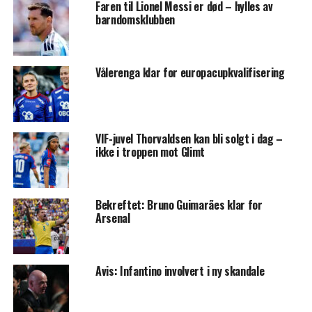
Faren til Lionel Messi er død – hylles av
barndomsklubben
Vålerenga klar for europacupkvalifisering
VIF-juvel Thorvaldsen kan bli solgt i dag –
ikke i troppen mot Glimt
Bekreftet: Bruno Guimarães klar for
Arsenal
Avis: Infantino involvert i ny skandale