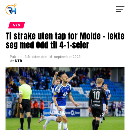
NTB
Ti strake uten tap for Molde – lekte
seg med Odd til 4-1-seier
Publisert
3 år siden
den
16. september 2023
Av
NTB