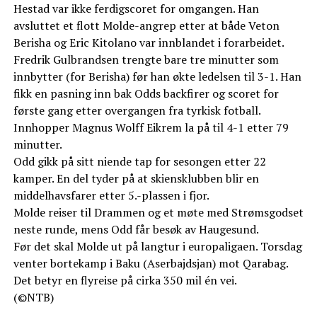
Hestad var ikke ferdigscoret for omgangen. Han
avsluttet et flott Molde-angrep etter at både Veton
Berisha og Eric Kitolano var innblandet i forarbeidet.
Fredrik Gulbrandsen trengte bare tre minutter som
innbytter (for Berisha) før han økte ledelsen til 3-1. Han
fikk en pasning inn bak Odds backfirer og scoret for
første gang etter overgangen fra tyrkisk fotball.
Innhopper Magnus Wolff Eikrem la på til 4-1 etter 79
minutter.
Odd gikk på sitt niende tap for sesongen etter 22
kamper. En del tyder på at skiensklubben blir en
middelhavsfarer etter 5.-plassen i fjor.
Molde reiser til Drammen og et møte med Strømsgodset
neste runde, mens Odd får besøk av Haugesund.
Før det skal Molde ut på langtur i europaligaen. Torsdag
venter bortekamp i Baku (Aserbajdsjan) mot Qarabag.
Det betyr en flyreise på cirka 350 mil én vei.
(©NTB)