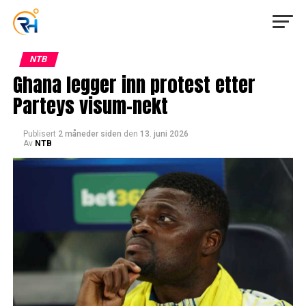
NTB
Ghana legger inn protest etter
Parteys visum-nekt
Publisert
2 måneder siden
den
13. juni 2026
Av
NTB