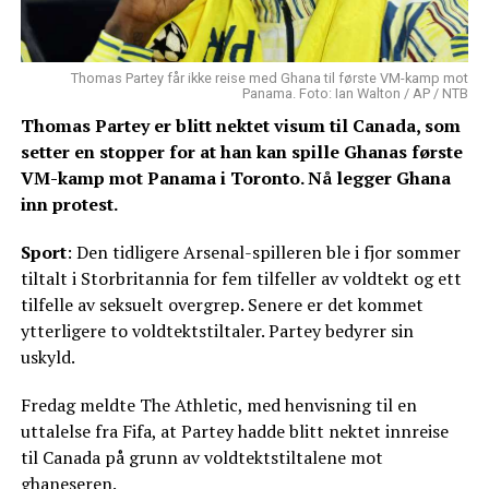
Thomas Partey får ikke reise med Ghana til første VM-kamp mot
Panama. Foto: Ian Walton / AP / NTB
Thomas Partey er blitt nektet visum til Canada, som
setter en stopper for at han kan spille Ghanas første
VM-kamp mot Panama i Toronto. Nå legger Ghana
inn protest.
Sport
: Den tidligere Arsenal-spilleren ble i fjor sommer
tiltalt i Storbritannia for fem tilfeller av voldtekt og ett
tilfelle av seksuelt overgrep. Senere er det kommet
ytterligere to voldtektstiltaler. Partey bedyrer sin
uskyld.
Fredag meldte The Athletic, med henvisning til en
uttalelse fra Fifa, at Partey hadde blitt nektet innreise
til Canada på grunn av voldtektstiltalene mot
ghaneseren.