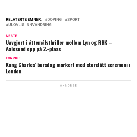
RELATERTE EMNER:
DOPING
SPORT
ULOVLIG INNVANDRING
NESTE
Uavgjort i åttemålsthriller mellom Lyn og RBK –
Aalesund opp på 2.-plass
FORRIGE
Kong Charles’ bursdag markert med storslått seremoni i
London
ANNONSE