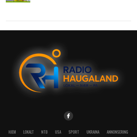
HJEM
LOKALT
NTB
USA
SPORT
UKRAINA
ANNONSERING