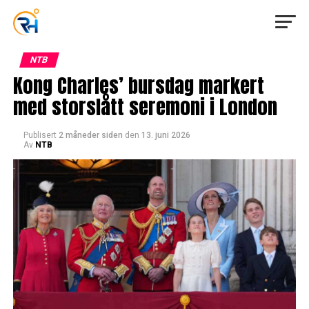
NTB
Kong Charles’ bursdag markert
med storslått seremoni i London
Publisert
2 måneder siden
den
13. juni 2026
Av
NTB