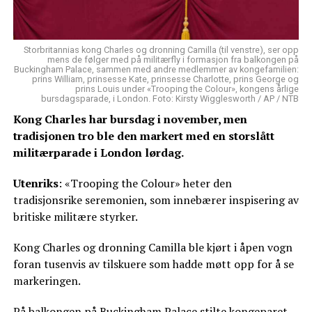
Storbritannias kong Charles og dronning Camilla (til venstre), ser opp
mens de følger med på militærfly i formasjon fra balkongen på
Buckingham Palace, sammen med andre medlemmer av kongefamilien:
prins William, prinsesse Kate, prinsesse Charlotte, prins George og
prins Louis under «Trooping the Colour», kongens årlige
bursdagsparade, i London. Foto: Kirsty Wigglesworth / AP / NTB
Kong Charles har bursdag i november, men
tradisjonen tro ble den markert med en storslått
militærparade i London lørdag.
Utenriks
: «Trooping the Colour» heter den
tradisjonsrike seremonien, som innebærer inspisering av
britiske militære styrker.
Kong Charles og dronning Camilla ble kjørt i åpen vogn
foran tusenvis av tilskuere som hadde møtt opp for å se
markeringen.
På balkongen på Buckingham Palace stilte kongeparet