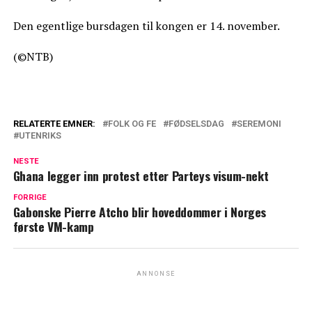
Den egentlige bursdagen til kongen er 14. november.
(©NTB)
RELATERTE EMNER:
FOLK OG FE
FØDSELSDAG
SEREMONI
UTENRIKS
NESTE
Ghana legger inn protest etter Parteys visum-nekt
FORRIGE
Gabonske Pierre Atcho blir hoveddommer i Norges
første VM-kamp
ANNONSE