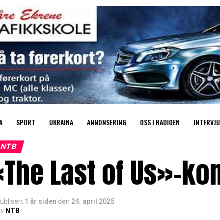
A
SPORT
UKRAINA
ANNONSERING
OSS I RADIOEN
INTERVJU
NTB
The Last of Us»-kom
ublisert
1 år siden
den
24. april 2025
v
NTB