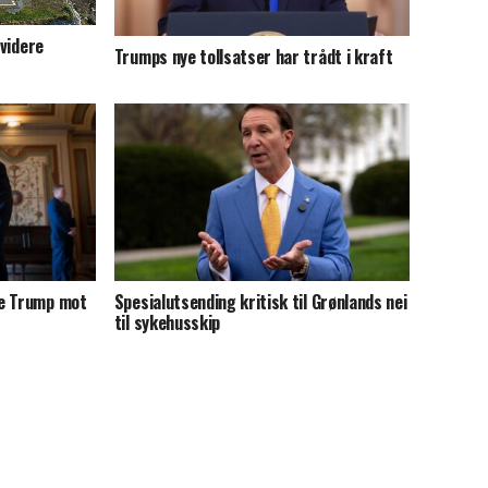
 videre
Trumps nye tollsatser har trådt i kraft
te Trump mot
Spesialutsending kritisk til Grønlands nei
til sykehusskip