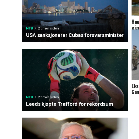
Hau
gje
NTB
2 timer siden
USA sanksjonerer Cubas forsvarsminister
Eks
Gam
NTB
2 timer siden
Leeds kjøpte Trafford for rekordsum