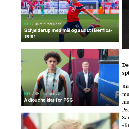
NTB
44 minutter siden
Schjelderup med mål og assist i Benfica-
seier
De
sp
Ku
mu
NTB
59 minutter siden
Akliouche klar for PSG
mus
Ped
Sa
«B