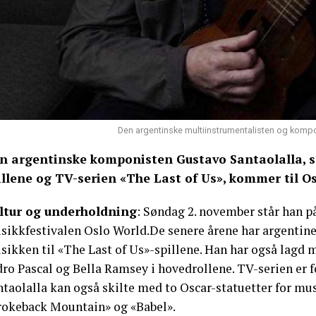
Den argentinske multiinstrumentalisten og kompon
n argentinske komponisten Gustavo Santaolalla, s
illene og TV-serien «The Last of Us», kommer til O
ltur og underholdning
: Søndag 2. november står han p
sikkfestivalen Oslo World.De senere årene har argentiner
ikken til «The Last of Us»-spillene. Han har også lagd m
ro Pascal og Bella Ramsey i hovedrollene. TV-serien er f
ntaolalla kan også skilte med to Oscar-statuetter for mu
rokeback Mountain» og «Babel».