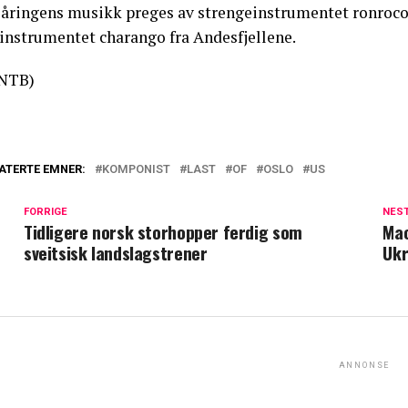
-åringens musikk preges av strengeinstrumentet ronroco
tinstrumentet charango fra Andesfjellene.
NTB)
ATERTE EMNER:
KOMPONIST
LAST
OF
OSLO
US
FORRIGE
NES
Tidligere norsk storhopper ferdig som
Mac
sveitsisk landslagstrener
Ukr
ANNONSE