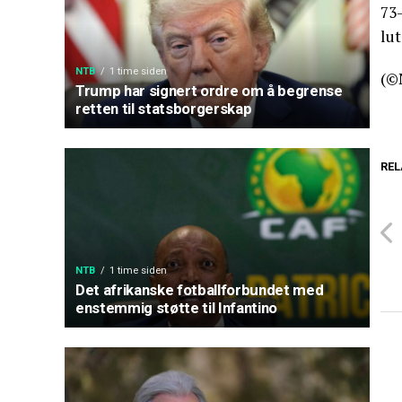
73
lu
NTB
1 time siden
(©
Trump har signert ordre om å begrense
retten til statsborgerskap
REL
NTB
1 time siden
Det afrikanske fotballforbundet med
enstemmig støtte til Infantino