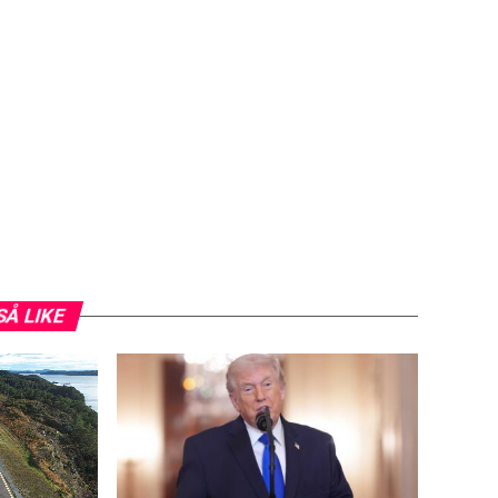
SÅ LIKE