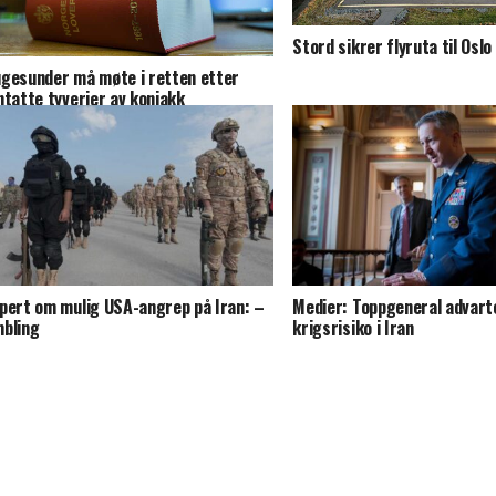
Stord sikrer flyruta til Oslo
gesunder må møte i retten etter
ntatte tyverier av konjakk
pert om mulig USA-angrep på Iran: –
Medier: Toppgeneral advar
bling
krigsrisiko i Iran