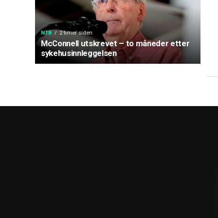
NTB
2 timer siden
McConnell utskrevet – to måneder etter
sykehusinnleggelsen