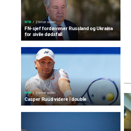
NTB
2 timer siden
FN-sjef fordømmer Russland og Ukraina
for sivile dødsfall
NTB
2 timer siden
Casper Ruud videre i double