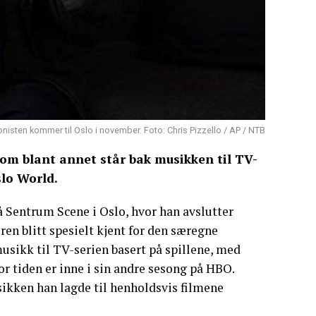
isten kommer til Oslo i november. Foto: Chris Pizzello / AP / NTB
om blant annet står bak musikken til TV-
slo World.
å Sentrum Scene i Oslo, hvor han avslutter
en blitt spesielt kjent for den særegne
usikk til TV-serien basert på spillene, med
or tiden er inne i sin andre sesong på HBO.
sikken han lagde til henholdsvis filmene