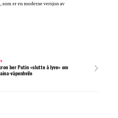
, som er en moderne versjon av
TE
ron ber Putin «slutte å lyve» om
aina-våpenhvile