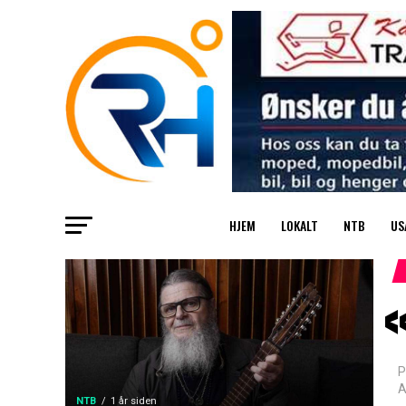
HJEM
LOKALT
NTB
US
«
P
A
NTB
1 år siden