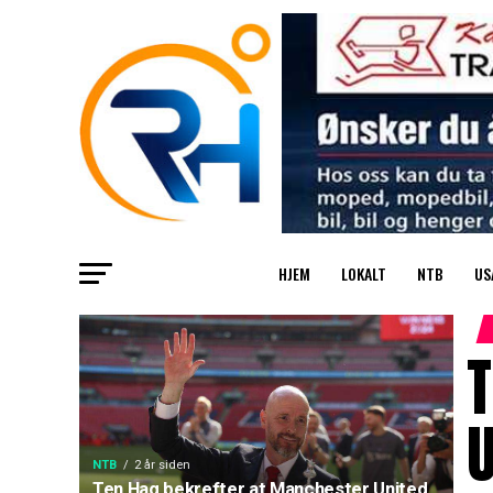
HJEM
LOKALT
NTB
US
T
NTB
2 år siden
Ten Hag bekrefter at Manchester United