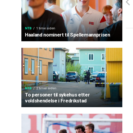
NTB
1 time siden
Haaland nominert til Spellemannprisen
NTB
2 timer siden
To personer til sykehus etter
voldshendelse i Fredrikstad