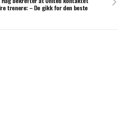
 Hag bekrefter at United kontaktet
re trenere: – De gikk for den beste