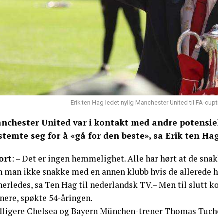
Erik ten Hag ledet nylig Manchester United til FA-cup
nchester United var i kontakt med andre potensie
stemte seg for å «gå for den beste», sa Erik ten Ha
ort
: – Det er ingen hemmelighet. Alle har hørt at de sna
n man ikke snakke med en annen klubb hvis de allerede ha
erledes, sa Ten Hag til nederlandsk TV.– Men til slutt ko
nere, spøkte 54-åringen.
dligere Chelsea og Bayern München-trener Thomas Tuchel