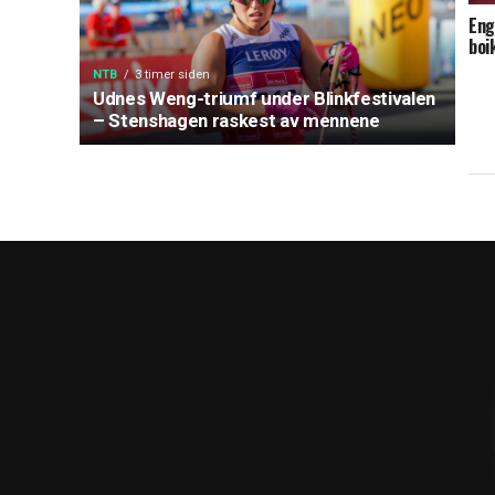
Eng
boi
NTB
3 timer siden
Udnes Weng-triumf under Blinkfestivalen
– Stenshagen raskest av mennene