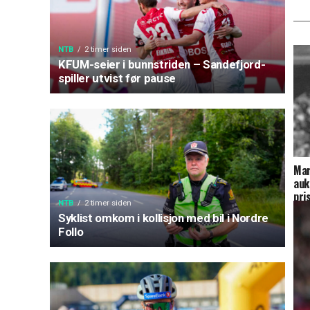
NTB
2 timer siden
KFUM-seier i bunnstriden – Sandefjord-
spiller utvist før pause
Mar
auk
pri
NTB
2 timer siden
Syklist omkom i kollisjon med bil i Nordre
Follo