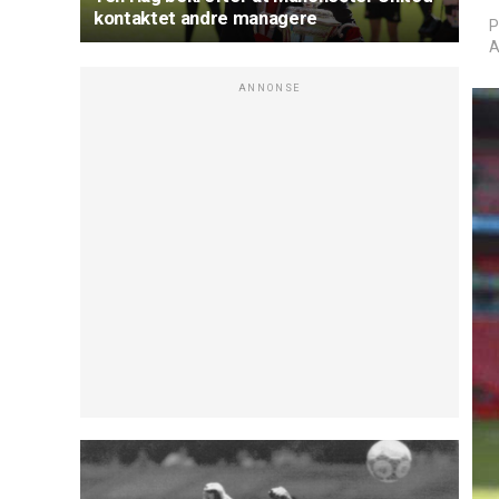
kontaktet andre managere
P
A
ANNONSE