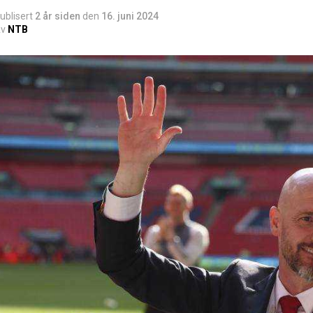
ublisert
2 år siden
den
16. juni 2024
v
NTB