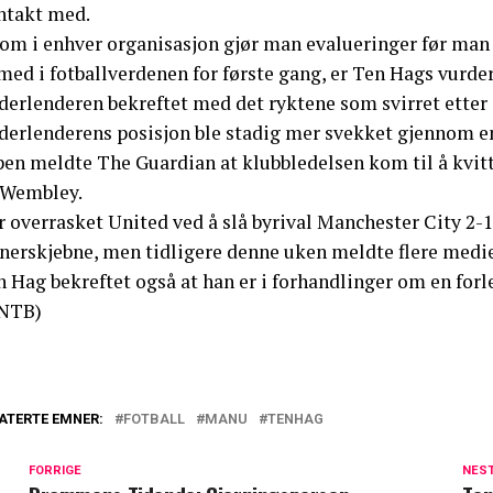
ntakt med.
Som i enhver organisasjon gjør man evalueringer før man 
med i fotballverdenen for første gang, er Ten Hags vurde
erlenderen bekreftet med det ryktene som svirret etter s
derlenderens posisjon ble stadig mer svekket gjennom en
pen meldte The Guardian at klubbledelsen kom til å kvi
 Wembley.
 overrasket United ved å slå byrival Manchester City 2-1.
nerskjebne, men tidligere denne uken meldte flere medier
n Hag bekreftet også at han er i forhandlinger om en for
NTB)
ATERTE EMNER:
FOTBALL
MANU
TENHAG
FORRIGE
NES