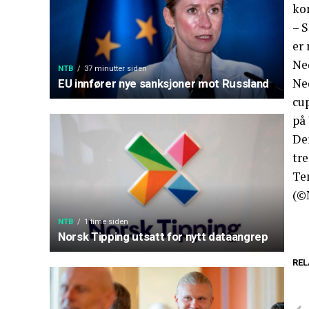
ko
– 
er 
Ned
NTB
37 minutter siden
Ne
EU innfører nye sanksjoner mot Russland
cu
på
Der
tre
Te
(©
NTB
1 time siden
Norsk Tipping utsatt for nytt dataangrep
REL