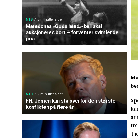
NTB
7 minutter siden
Maradonas «Guds hånd»-ball skal
auksjoneres bort – forventer svimlende
pris
Ma
be
NTB
7 minutter siden
Sp
FN: Jemen kan stå overfor den største
konflikten på flere år
ka
ann
tre
Ti