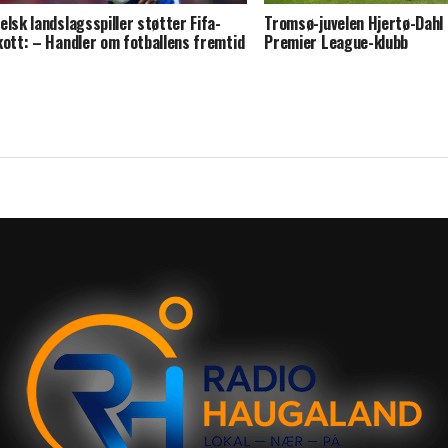
elsk landslagsspiller støtter Fifa-
Tromsø-juvelen Hjertø-Dahl s
kott: – Handler om fotballens fremtid
Premier League-klubb