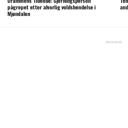
Drammens Tidende: Gjerningsperson
Ten
pågrepet etter alvorlig voldshendelse i
and
Mjøndalen
ANNONSE