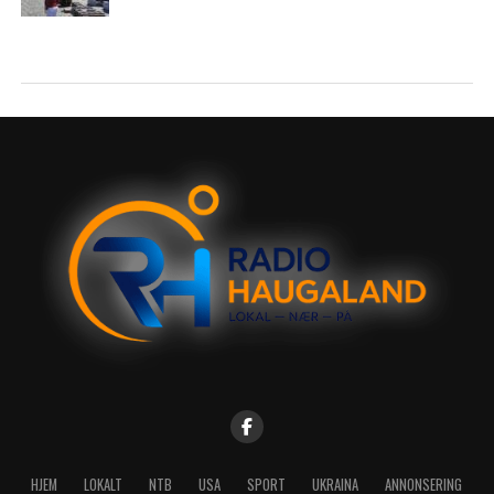
HJEM
LOKALT
NTB
USA
SPORT
UKRAINA
ANNONSERING