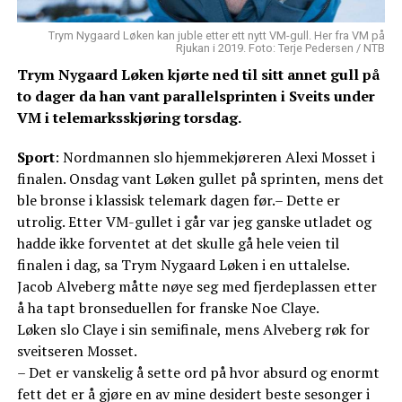
Trym Nygaard Løken kan juble etter ett nytt VM-gull. Her fra VM på
Rjukan i 2019. Foto: Terje Pedersen / NTB
Trym Nygaard Løken kjørte ned til sitt annet gull på
to dager da han vant parallelsprinten i Sveits under
VM i telemarksskjøring torsdag.
Sport
: Nordmannen slo hjemmekjøreren Alexi Mosset i
finalen. Onsdag vant Løken gullet på sprinten, mens det
ble bronse i klassisk telemark dagen før.– Dette er
utrolig. Etter VM-gullet i går var jeg ganske utladet og
hadde ikke forventet at det skulle gå hele veien til
finalen i dag, sa Trym Nygaard Løken i en uttalelse.
Jacob Alveberg måtte nøye seg med fjerdeplassen etter
å ha tapt bronseduellen for franske Noe Claye.
Løken slo Claye i sin semifinale, mens Alveberg røk for
sveitseren Mosset.
– Det er vanskelig å sette ord på hvor absurd og enormt
fett det er å gjøre en av mine desidert beste sesonger i