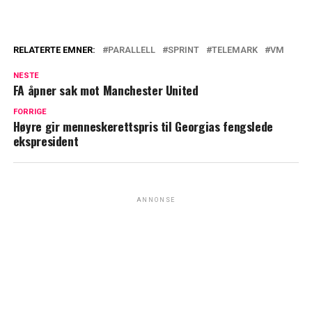
RELATERTE EMNER:
PARALLELL
SPRINT
TELEMARK
VM
NESTE
FA åpner sak mot Manchester United
FORRIGE
Høyre gir menneskerettspris til Georgias fengslede
ekspresident
ANNONSE