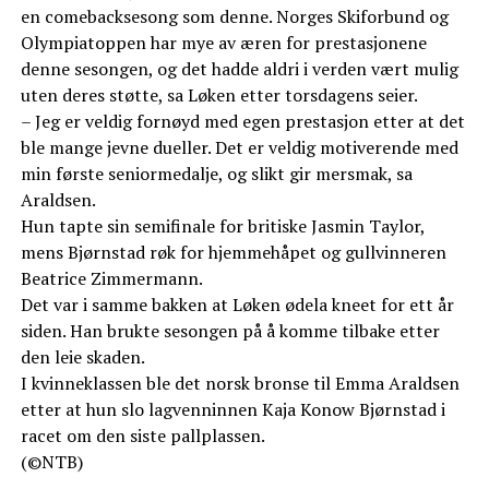
en comebacksesong som denne. Norges Skiforbund og
Olympiatoppen har mye av æren for prestasjonene
denne sesongen, og det hadde aldri i verden vært mulig
uten deres støtte, sa Løken etter torsdagens seier.
– Jeg er veldig fornøyd med egen prestasjon etter at det
ble mange jevne dueller. Det er veldig motiverende med
min første seniormedalje, og slikt gir mersmak, sa
Araldsen.
Hun tapte sin semifinale for britiske Jasmin Taylor,
mens Bjørnstad røk for hjemmehåpet og gullvinneren
Beatrice Zimmermann.
Det var i samme bakken at Løken ødela kneet for ett år
siden. Han brukte sesongen på å komme tilbake etter
den leie skaden.
I kvinneklassen ble det norsk bronse til Emma Araldsen
etter at hun slo lagvenninnen Kaja Konow Bjørnstad i
racet om den siste pallplassen.
(©NTB)