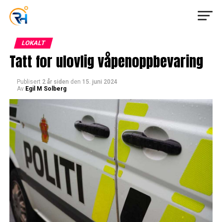
LOKALT
Tatt for ulovlig våpenoppbevaring
Publisert
2 år siden
den
15. juni 2024
Av
Egil M Solberg