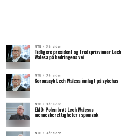
NTB
3 år siden
Tidligere president og fredsprisvinner Lech
Walesa på bedringens vei
NTB
3 år siden
Koronasyk Lech Walesa innlagt på sykehus
NTB
3 år siden
EMD: Polen brøt Lech Walesas
menneskerettigheter i spionsak
NTB
3 år siden