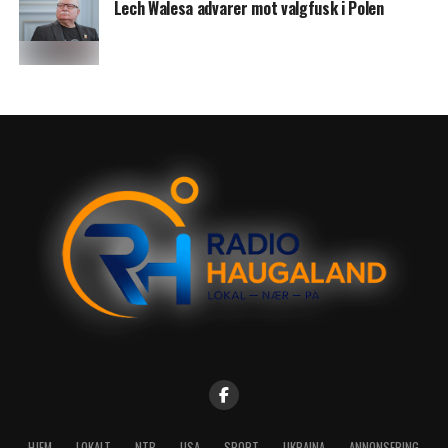
Lech Walesa advarer mot valgfusk i Polen
HJEM
LOKALT
NTB
USA
SPORT
UKRAINA
ANNONSERING