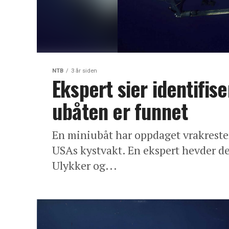
NTB
3 år siden
Ekspert sier identifis
ubåten er funnet
En miniubåt har oppdaget vrakreste
USAs kystvakt. En ekspert hevder de
Ulykker og...