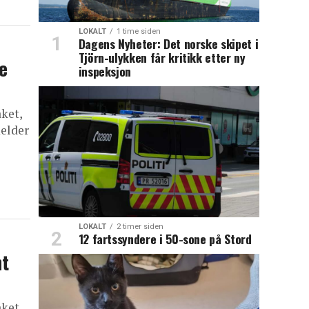
LOKALT
1 time siden
Dagens Nyheter: Det norske skipet i
Tjörn-ulykken får kritikk etter ny
e
inspeksjon
ket,
melder
LOKALT
2 timer siden
12 fartssyndere i 50-sone på Stord
nt
ket,