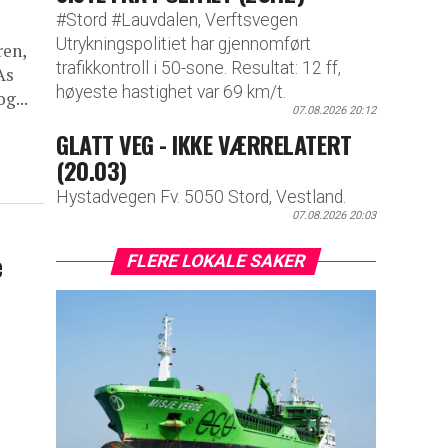
#Stord #Lauvdalen, Verftsvegen
Utrykningspolitiet har gjennomført
ren,
trafikkontroll i 50-sone. Resultat: 12 ff,
As
høyeste hastighet var 69 km/t.
g...
07.08.2026 20:12
GLATT VEG - IKKE VÆRRELATERT
(20.03)
Hystadvegen Fv. 5050 Stord, Vestland.
07.08.2026 20:03
e
FLERE LOKALE SAKER