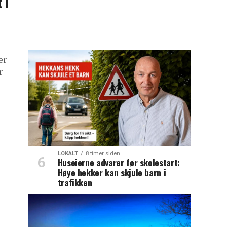
 i
er
r
LOKALT
8 timer siden
Huseierne advarer før skolestart:
Høye hekker kan skjule barn i
trafikken