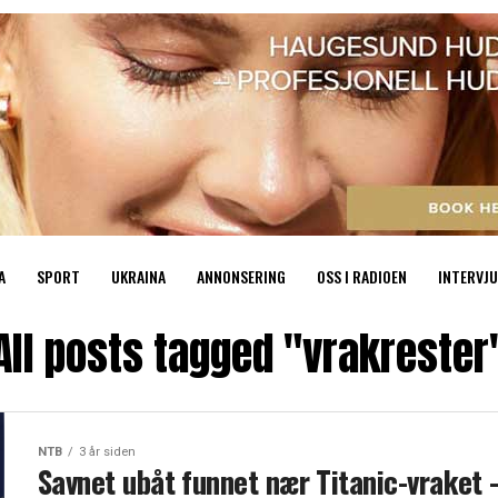
A
SPORT
UKRAINA
ANNONSERING
OSS I RADIOEN
INTERVJU
All posts tagged "vrakrester
NTB
3 år siden
Savnet ubåt funnet nær Titanic-vraket 