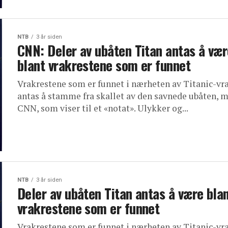
NTB
3 år siden
CNN: Deler av ubåten Titan antas å vær
blant vrakrestene som er funnet
Vrakrestene som er funnet i nærheten av Titanic-vra
antas å stamme fra skallet av den savnede ubåten, 
CNN, som viser til et «notat». Ulykker og...
NTB
3 år siden
Deler av ubåten Titan antas å være bla
vrakrestene som er funnet
Vrakrestene som er funnet i nærheten av Titanic-vra