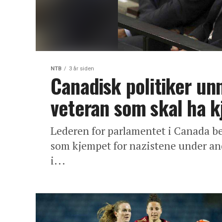
NTB
3 år siden
Canadisk politiker un
veteran som skal ha k
Lederen for parlamentet i Canada be
som kjempet for nazistene under an
i...