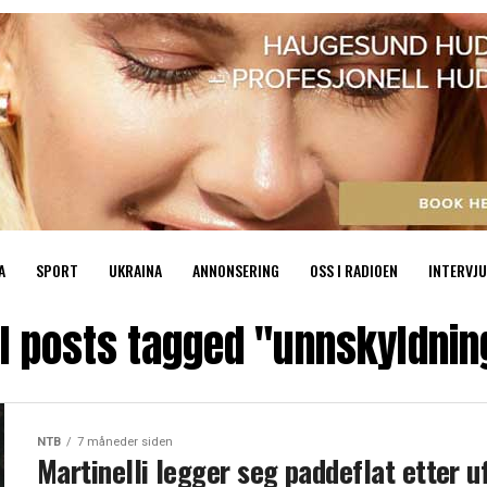
A
SPORT
UKRAINA
ANNONSERING
OSS I RADIOEN
INTERVJU
ll posts tagged "unnskyldnin
NTB
7 måneder siden
Martinelli legger seg paddeflat etter u