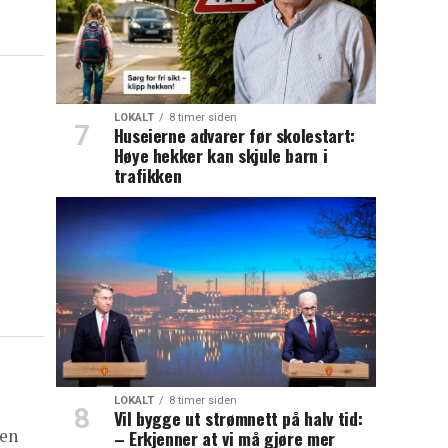
LOKALT
8 timer siden
Huseierne advarer før skolestart:
Høye hekker kan skjule barn i
trafikken
LOKALT
8 timer siden
Vil bygge ut strømnett på halv tid:
ten
– Erkjenner at vi må gjøre mer