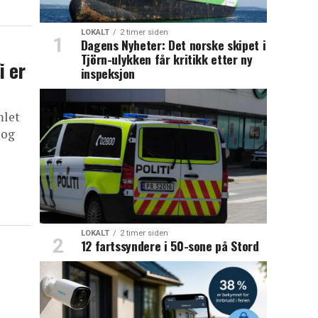
LOKALT
2 timer siden
Dagens Nyheter: Det norske skipet i
Tjörn-ulykken får kritikk etter ny
i er
inspeksjon
mlet
 og
LOKALT
2 timer siden
12 fartssyndere i 50-sone på Stord