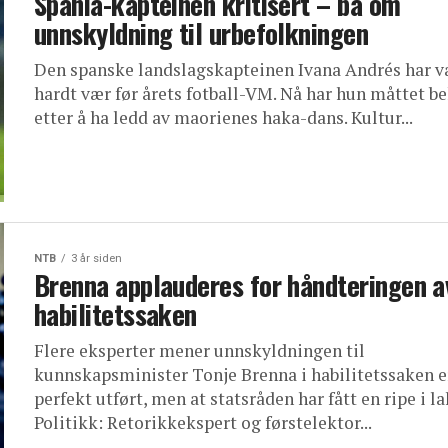
Spania-kapteinen kritisert – ba om
unnskyldning til urbefolkningen
Den spanske landslagskapteinen Ivana Andrés har v
hardt vær før årets fotball-VM. Nå har hun måttet b
etter å ha ledd av maorienes haka-dans. Kultur...
NTB
3 år siden
Brenna applauderes for håndteringen a
habilitetssaken
Flere eksperter mener unnskyldningen til
kunnskapsminister Tonje Brenna i habilitetssaken e
perfekt utført, men at statsråden har fått en ripe i l
Politikk: Retorikkekspert og førstelektor...