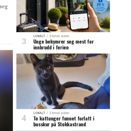
 seg
LOKALT
2 timer siden
Unge bekymrer seg mest for
innbrudd i ferien
LOKALT
5 timer siden
To kattunger funnet forlatt i
busskur på Stokkastrand