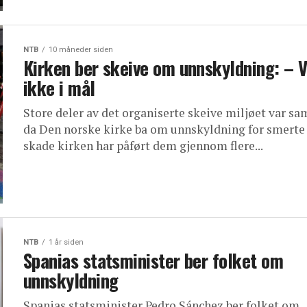
NTB
10 måneder siden
Kirken ber skeive om unnskyldning: – V
ikke i mål
Store deler av det organiserte skeive miljøet var sa
da Den norske kirke ba om unnskyldning for smerte
skade kirken har påført dem gjennom flere...
NTB
1 år siden
Spanias statsminister ber folket om
unnskyldning
Spanias statsminister Pedro Sánchez ber folket om