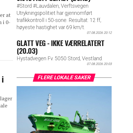
#Stord #Lauvdalen, Verftsvegen
Utrykningspolitiet har gjennomført
er at
trafikkontroll i 50-sone. Resultat: 12 ff,
 i 0-
høyeste hastighet var 69 km/t.
07.08.2026 20:12
GLATT VEG - IKKE VÆRRELATERT
(20.03)
Hystadvegen Fv. 5050 Stord, Vestland.
07.08.2026 20:03
 i
FLERE LOKALE SAKER
klager
tale