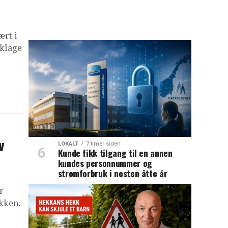
ært i
eklage
v
LOKALT
7 timer siden
Kunde fikk tilgang til en annen
kundes personnummer og
strømforbruk i nesten åtte år
r
akken.