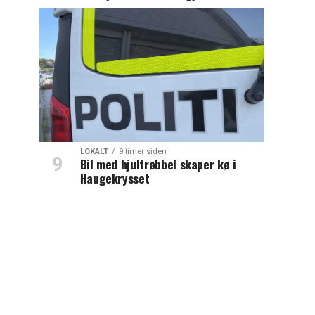
LOKALT
9 timer siden
Bil med hjultrøbbel skaper kø i
Haugekrysset