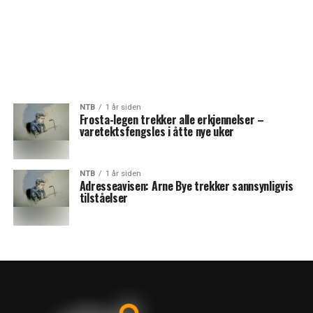
NTB
1 år siden
Frosta-legen trekker alle erkjennelser –
varetektsfengsles i åtte nye uker
NTB
1 år siden
Adresseavisen: Arne Bye trekker sannsynligvis
tilståelser