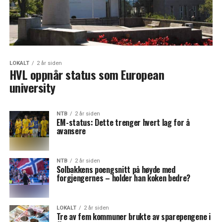
LOKALT
2 år siden
HVL oppnår status som European
university
NTB
2 år siden
EM-status: Dette trenger hvert lag for å
avansere
NTB
2 år siden
Solbakkens poengsnitt på høyde med
forgjengernes – holder han koken bedre?
LOKALT
2 år siden
Tre av fem kommuner brukte av sparepengene i