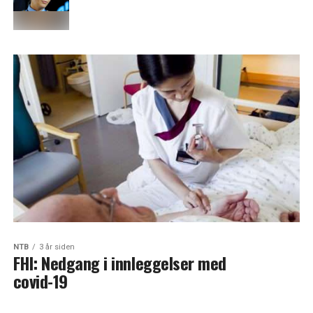
NTB
3 år siden
FHI: Nedgang i innleggelser med
covid-19