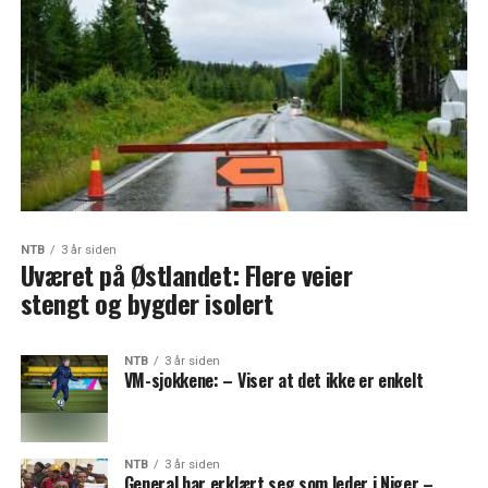
NTB
3 år siden
Uværet på Østlandet: Flere veier
stengt og bygder isolert
NTB
3 år siden
VM-sjokkene: – Viser at det ikke er enkelt
NTB
3 år siden
General har erklært seg som leder i Niger –