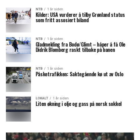
NTB
1 år siden
Kilder: USA vurderer å tilby Grønland status
som fritt assosiert biland
NTB
1 år siden
Gladmelding fra Bodø/Glimt – håper å få Ole
Didrik Blomberg raskt tilbake på banen
NTB
1 år siden
Påsketrafikken: Saktegående kø ut av Oslo
LOKALT
1 år siden
Liten økning i olje og gass på norsk sokkel