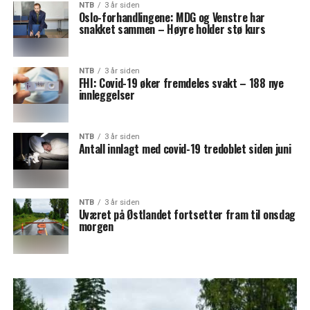
NTB
3 år siden
Oslo-forhandlingene: MDG og Venstre har
snakket sammen – Høyre holder stø kurs
NTB
3 år siden
FHI: Covid-19 øker fremdeles svakt – 188 nye
innleggelser
NTB
3 år siden
Antall innlagt med covid-19 tredoblet siden juni
NTB
3 år siden
Uværet på Østlandet fortsetter fram til onsdag
morgen