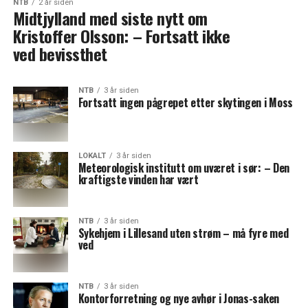
NTB
2 år siden
Midtjylland med siste nytt om
Kristoffer Olsson: – Fortsatt ikke
ved bevissthet
NTB
3 år siden
Fortsatt ingen pågrepet etter skytingen i Moss
LOKALT
3 år siden
Meteorologisk institutt om uværet i sør: – Den
kraftigste vinden har vært
NTB
3 år siden
Sykehjem i Lillesand uten strøm – må fyre med
ved
NTB
3 år siden
Kontorforretning og nye avhør i Jonas-saken