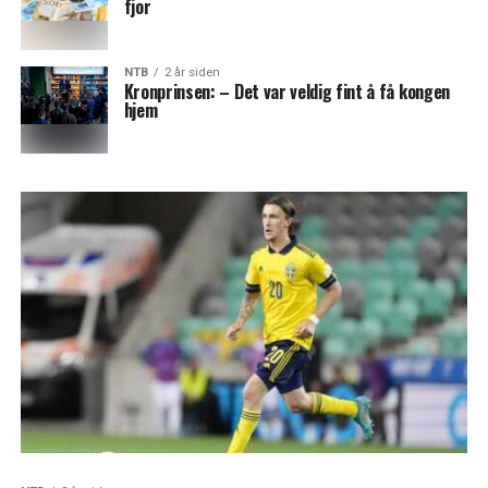
fjor
NTB
2 år siden
Kronprinsen: – Det var veldig fint å få kongen
hjem