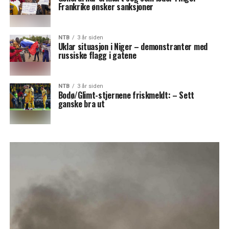
Frankrike ønsker sanksjoner
NTB
3 år siden
Uklar situasjon i Niger – demonstranter med
russiske flagg i gatene
NTB
3 år siden
Bodø/Glimt-stjernene friskmeldt: – Sett
ganske bra ut