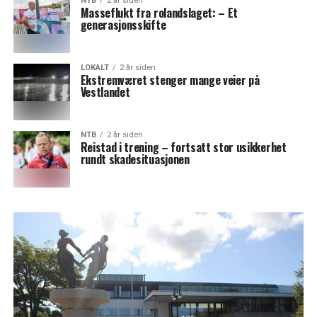
NTB
2 år siden
Masseflukt fra rolandslaget: – Et
generasjonsskifte
LOKALT
2 år siden
Ekstremværet stenger mange veier på
Vestlandet
NTB
2 år siden
Reistad i trening – fortsatt stor usikkerhet
rundt skadesituasjonen