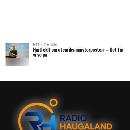
NTB
3 år siden
Huitfeldt om utenriksministerposten: – Det får
vi se på