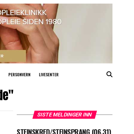
PERSONVERN
LIVESENTER
de"
SISTE MELDINGER INN
STEINSKRED/STEINSPRANG (06.31)