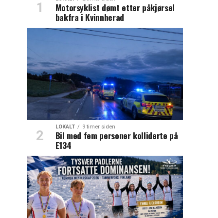
Motorsyklist dømt etter påkjørsel
bakfra i Kvinnherad
LOKALT
9 timer siden
Bil med fem personer kolliderte på
E134