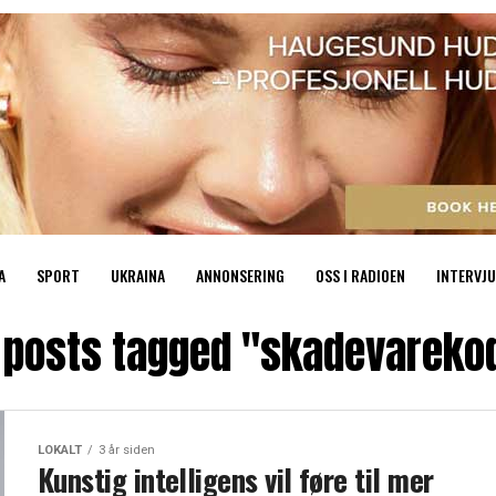
A
SPORT
UKRAINA
ANNONSERING
OSS I RADIOEN
INTERVJU
l posts tagged "skadevareko
LOKALT
3 år siden
Kunstig intelligens vil føre til mer