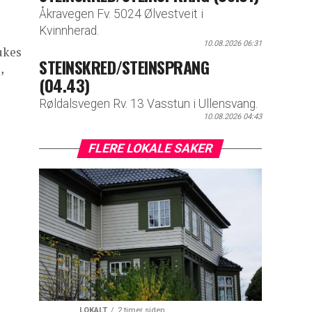
Åkravegen Fv. 5024 Ølvestveit i
Kvinnherad.
10.08.2026 06:31
rukes
STEINSKRED/STEINSPRANG
,
(04.43)
Røldalsvegen Rv. 13 Vasstun i Ullensvang.
10.08.2026 04:43
FLERE LOKALE SAKER
LOKALT
2 timer siden