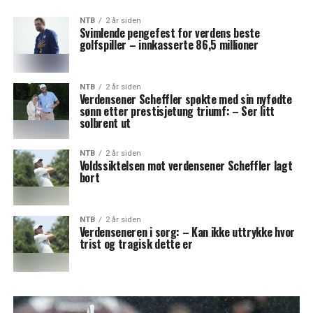
NTB
2 år siden
Svimlende pengefest for verdens beste
golfspiller – innkasserte 86,5 millioner
NTB
2 år siden
Verdensener Scheffler spøkte med sin nyfødte
sønn etter prestisjetung triumf: – Ser litt
solbrent ut
NTB
2 år siden
Voldssiktelsen mot verdensener Scheffler lagt
bort
NTB
2 år siden
Verdenseneren i sorg: – Kan ikke uttrykke hvor
trist og tragisk dette er