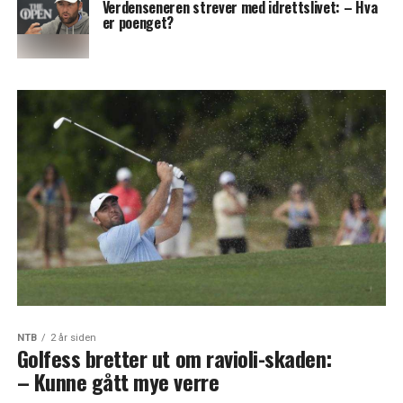
Verdenseneren strever med idrettslivet: – Hva
er poenget?
NTB
2 år siden
Golfess bretter ut om ravioli-skaden:
– Kunne gått mye verre