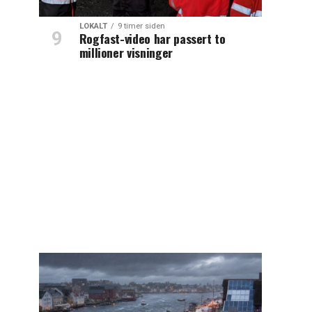
LOKALT
9 timer siden
Rogfast-video har passert to
millioner visninger