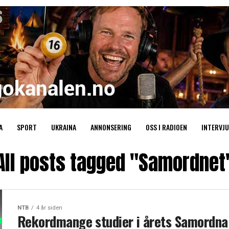
A
SPORT
UKRAINA
ANNONSERING
OSS I RADIOEN
INTERVJU
All posts tagged "Samordnet
NTB
4 år siden
Rekordmange studier i årets Samordna