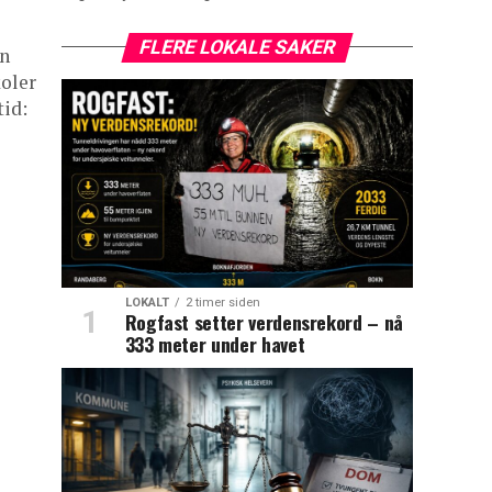
FLERE LOKALE SAKER
an
koler
tid:
LOKALT
2 timer siden
Rogfast setter verdensrekord – nå
333 meter under havet