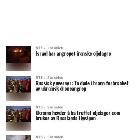
NTB
1 år siden
Israel har angrepet iranske oljelagre
NTB
2 år siden
Russisk guvernør: To døde i brann forårsaket
av ukrainsk droneangrep
NTB
2 år siden
Ukraina hevder å ha truffet oljelager som
brukes av Russlands flyvåpen
NTB
2 år siden