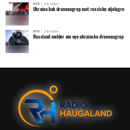
NTB
2 år siden
Ukraina bak droneangrep mot russiske oljelagre
NTB
2 år siden
Russland melder om nye ukrainske droneangrep