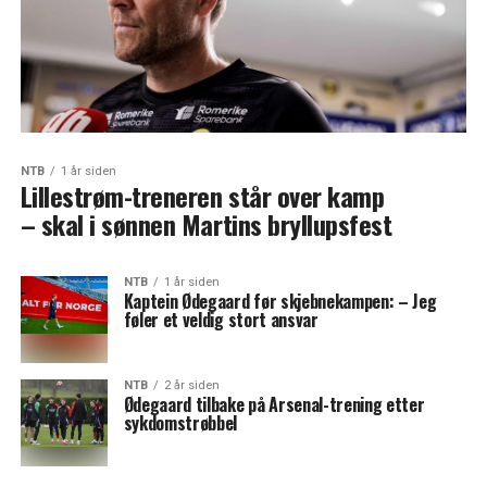
NTB
1 år siden
Lillestrøm-treneren står over kamp
– skal i sønnen Martins bryllupsfest
NTB
1 år siden
Kaptein Ødegaard før skjebnekampen: – Jeg
føler et veldig stort ansvar
NTB
2 år siden
Ødegaard tilbake på Arsenal-trening etter
sykdomstrøbbel