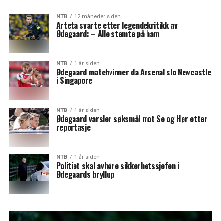
NTB
12 måneder siden
Arteta svarte etter legendekritikk av
Ødegaard: – Alle stemte på ham
NTB
1 år siden
Ødegaard matchvinner da Arsenal slo Newcastle
i Singapore
NTB
1 år siden
Ødegaard varsler søksmål mot Se og Hør etter
reportasje
NTB
1 år siden
Politiet skal avhøre sikkerhetssjefen i
Ødegaards bryllup