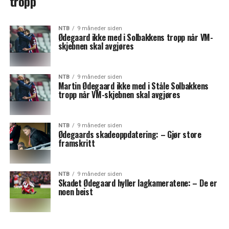
tropp
NTB
9 måneder siden
Ødegaard ikke med i Solbakkens tropp når VM-
skjebnen skal avgjøres
NTB
9 måneder siden
Martin Ødegaard ikke med i Ståle Solbakkens
tropp når VM-skjebnen skal avgjøres
NTB
9 måneder siden
Ødegaards skadeoppdatering: – Gjør store
framskritt
NTB
9 måneder siden
Skadet Ødegaard hyller lagkameratene: – De er
noen beist