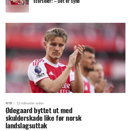
storseier: – Det er synd
NTB
12 måneder siden
Ødegaard byttet ut med
skulderskade like før norsk
landslagsuttak