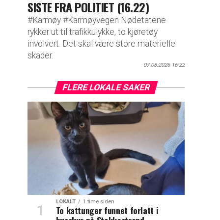
SISTE FRA POLITIET (16.22)
#Karmøy #Karmøyvegen Nødetatene
rykker ut til trafikkulykke, to kjøretøy
involvert. Det skal være store materielle
skader.
07.08.2026 16:22
FLERE LOKALE SAKER
LOKALT
1 time siden
To kattunger funnet forlatt i
busskur på Stokkastrand