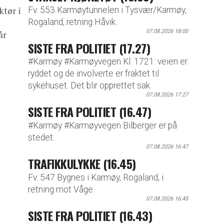
Fv. 553 Karmøytunnelen i Tysvær/Karmøy,
ktør i
Rogaland, retning Håvik.
07.08.2026 18:00
år
SISTE FRA POLITIET (17.27)
#Karmøy #Karmøyvegen Kl. 1721: veien er
ryddet og de involverte er fraktet til
sykehuset. Det blir opprettet sak.
07.08.2026 17:27
SISTE FRA POLITIET (16.47)
#Karmøy #Karmøyvegen Bilberger er på
stedet.
07.08.2026 16:47
TRAFIKKULYKKE (16.45)
Fv. 547 Bygnes i Karmøy, Rogaland, i
retning mot Våge.
07.08.2026 16:45
SISTE FRA POLITIET (16.43)