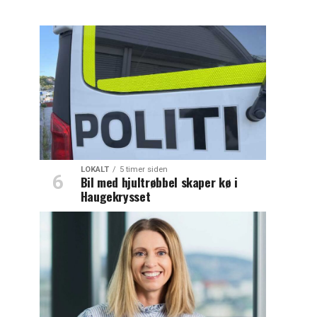
LOKALT
5 timer siden
Bil med hjultrøbbel skaper kø i
Haugekrysset