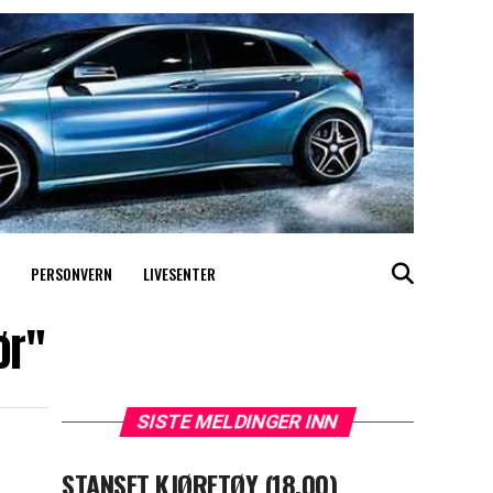
PERSONVERN
LIVESENTER
ør"
SISTE MELDINGER INN
STANSET KJØRETØY (18.00)