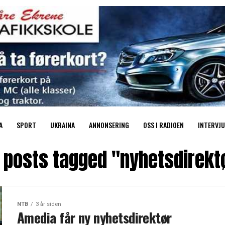
A
SPORT
UKRAINA
ANNONSERING
OSS I RADIOEN
INTERVJU
l posts tagged "nyhetsdirekt
NTB
3 år siden
Amedia får ny nyhetsdirektør