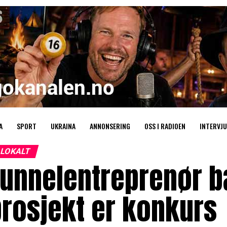
A
SPORT
UKRAINA
ANNONSERING
OSS I RADIOEN
INTERVJU
LOKALT
unnelentreprenør ba
rosjekt er konkurs