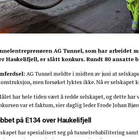
nnelentreprenøren AG Tunnel, som har arbeidet m
er Haukelifjell, er slått konkurs. Rundt 80 ansatte bl
mferdsel:
AG Tunnel meldte i midten av juni at selskape
konstruksjon, men forsøket lyktes ikke. Nå er selskapet 
ålet har hele tiden vært å redde selskapet, og dette har vi 
kursen var et faktum, sier daglig leder Frode Johan Bjørd
bbet på E134 over Haukelifjell
skapet har spesialisert seg på tunnelrehabilitering samt 