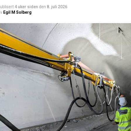
ublisert
4 uker siden
den
8. juli 2026
v
Egil M Solberg