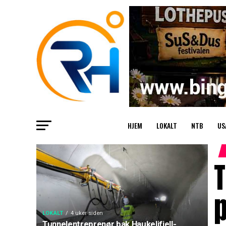
HJEM
LOKALT
NTB
US
T
p
LOKALT
4 uker siden
Tunnelentreprenør bak Haukelifjell-