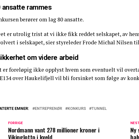
 ansatte rammes
nkursen berører om lag 80 ansatte.
et er utrolig trist at vi ikke fikk reddet selskapet, av h
olvert i selskapet, sier styreleder Frode Michal Nilsen til
ikkerhet om videre arbeid
t er foreløpig ikke opplyst hvem som eventuelt vil overt
E134 over Haukelifjell vil bli forsinket som følge av kon
ATERTE EMNER:
ENTREPRENØR
KONKURS
TUNNEL
FORRIGE
NES
Nordmann vant 278 millioner kroner i
Ny 
Vikinglotto i kveld
hal