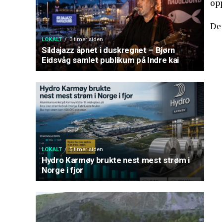
op
Det
LOKALT
3 timer siden
Sildajazz åpnet i duskregnet – Bjørn
Eidsvåg samlet publikum på Indre kai
LOKALT
5 timer siden
Hydro Karmøy brukte nest mest strøm i
Norge i fjor