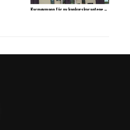
Karmøymann får ny konkurskarantene –
politiet kobles inn