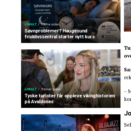
LOKALT
1 time siden
Søvnproblemer? Haugesund
frisklivssentral starter nytt kurs
Tu
ov
Sa
re
LOKALT
3 timer siden
– M
Tyske turister får oppleve vikinghistorien
kon
på Avaldsnes
Jo
Sel