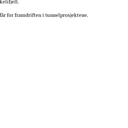
elifjell.
år for framdriften i tunnelprosjektene.