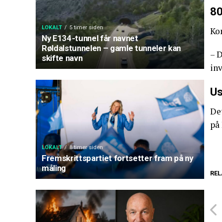
80
LOKALT
5 timer siden
Ko
Ny E134-tunnel får navnet
Røldalstunnelen – gamle tunneler kan
– D
skifte navn
inv
Us
De
på 
LOKALT
8 timer siden
Fremskrittspartiet fortsetter fram på ny
måling
REL