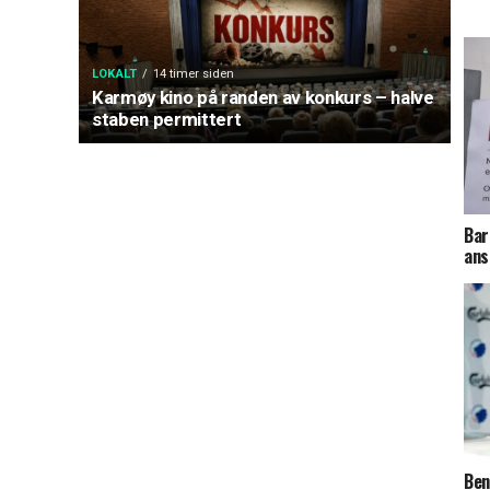
LOKALT
14 timer siden
Karmøy kino på randen av konkurs – halve
staben permittert
Bar
ans
Ben