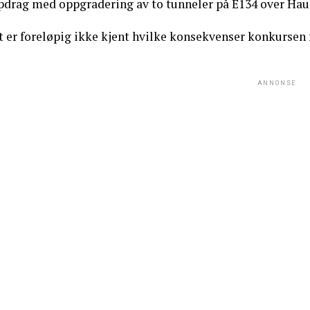
pdrag med oppgradering av to tunneler på E134 over Hauk
 er foreløpig ikke kjent hvilke konsekvenser konkursen f
ANNONSE