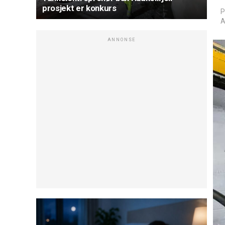
prosjekt er konkurs
P
A
ANNONSE