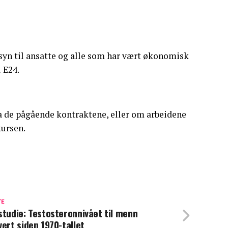
ensyn til ansatte og alle som har vært økonomisk
 E24.
a de pågående kontraktene, eller om arbeidene
kursen.
TE
studie: Testosteronnivået til menn
vert siden 1970-tallet