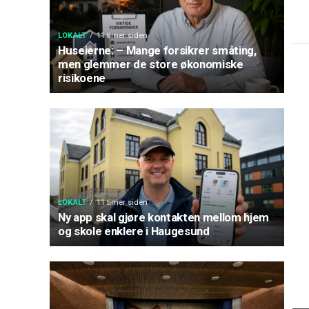
LOKALT
11 timer siden
Huseierne: – Mange forsikrer småting,
men glemmer de store økonomiske
risikoene
LOKALT
11 timer siden
Ny app skal gjøre kontakten mellom hjem
og skole enklere i Haugesund