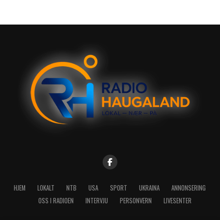
HJEM
LOKALT
NTB
USA
SPORT
UKRAINA
ANNONSERING
OSS I RADIOEN
INTERVJU
PERSONVERN
LIVESENTER