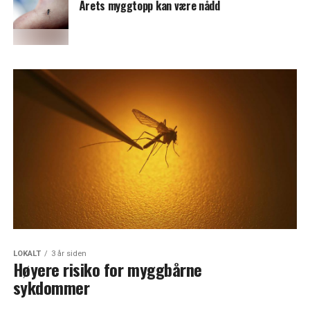
Årets myggtopp kan være nådd
LOKALT
3 år siden
Høyere risiko for myggbårne
sykdommer