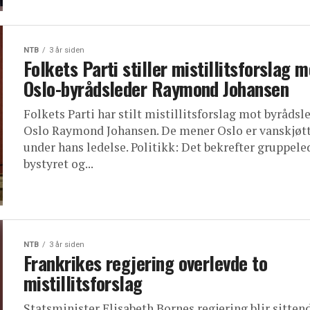
NTB
3 år siden
Folkets Parti stiller mistillitsforslag m
Oslo-byrådsleder Raymond Johansen
Folkets Parti har stilt mistillitsforslag mot byrådsle
Oslo Raymond Johansen. De mener Oslo er vanskjøt
under hans ledelse. Politikk: Det bekrefter gruppeled
bystyret og...
NTB
3 år siden
Frankrikes regjering overlevde to
mistillitsforslag
Statsminister Elisabeth Bornes regjering blir sittend