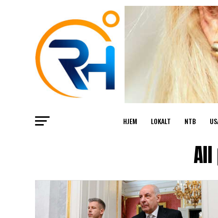
HJEM
LOKALT
NTB
US
All