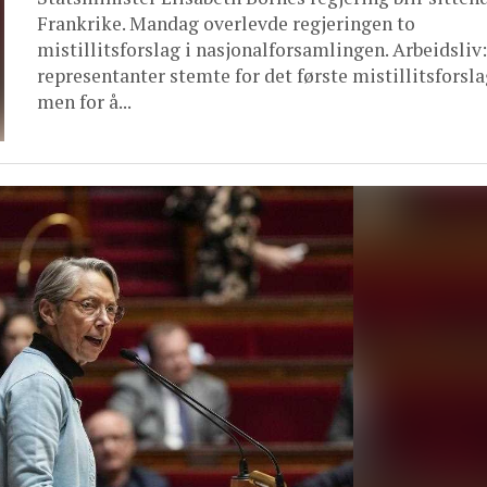
Frankrike. Mandag overlevde regjeringen to
mistillitsforslag i nasjonalforsamlingen. Arbeidsliv:
representanter stemte for det første mistillitsforsla
men for å...