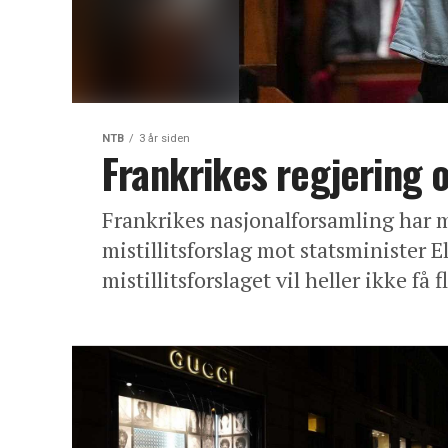
NTB
3 år siden
Frankrikes regjering o
Frankrikes nasjonalforsamling har me
mistillitsforslag mot statsminister 
mistillitsforslaget vil heller ikke få f