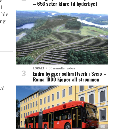
– 653 seter klare til byderbyet
ll
 ble
ing
LOKALT
30 minutter siden
Endra bygger solkraftverk i Sveio –
Rema 1000 kjøper all strømmen
vd