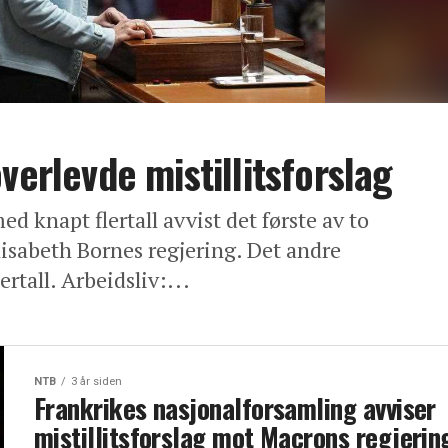
verlevde mistillitsforslag
d knapt flertall avvist det første av to
Elisabeth Bornes regjering. Det andre
lertall. Arbeidsliv:...
NTB
3 år siden
Frankrikes nasjonalforsamling avviser
mistillitsforslag mot Macrons regjerin