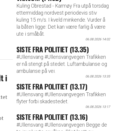
Kuling Obrestad - Karmøy Fra utpå torsdag
ettermiddag nordvest periodevis stiv
kuling 15 m/s. I kveld minkende. Vurder å
la båten ligge: Det kan være farlig å være
ute i småbåt.
06.08.2026 14:02
SISTE FRA POLITIET (13.35)
#Ullensvang #Ullensvangvegen Trafikken
er nå stengt på stedet. Luftambulanse og
ambulanse på vei.
t i
06.08.2026 13:35
SISTE FRA POLITIET (13.17)
#Ullensvang #Ullensvangvegen Trafikken
ttet
flyter forbi skadestedet.
06.08.2026 13:17
SISTE FRA POLITIET (13.16)
ot
#Ullensvang #Ullensvangvegen Begge de