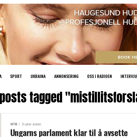
A
SPORT
UKRAINA
ANNONSERING
OSS I RADIOEN
INTERVJU
 posts tagged "mistillitsfors
NTB
3 uker siden
Ungarns parlament klar til å avsette