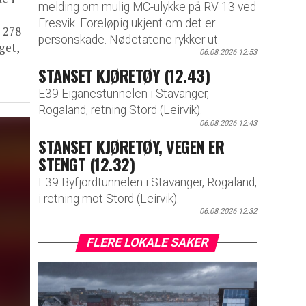
melding om mulig MC-ulykke på RV 13 ved
Fresvik. Foreløpig ukjent om det er
 278
personskade. Nødetatene rykker ut.
get,
06.08.2026 12:53
STANSET KJØRETØY (12.43)
E39 Eiganestunnelen i Stavanger,
Rogaland, retning Stord (Leirvik).
06.08.2026 12:43
STANSET KJØRETØY, VEGEN ER
STENGT (12.32)
E39 Byfjordtunnelen i Stavanger, Rogaland,
i retning mot Stord (Leirvik).
06.08.2026 12:32
FLERE LOKALE SAKER