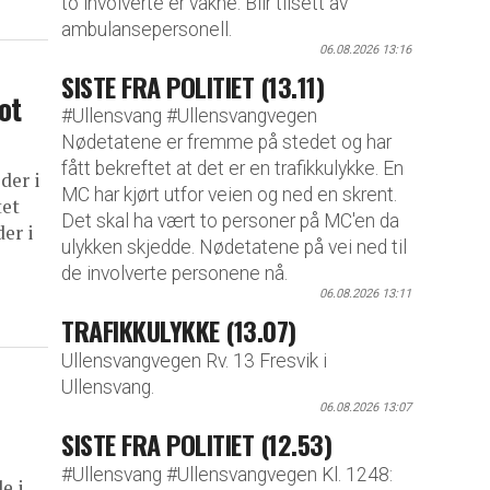
to involverte er våkne. Blir tilsett av
ambulansepersonell.
06.08.2026 13:16
SISTE FRA POLITIET (13.11)
ot
#Ullensvang #Ullensvangvegen
Nødetatene er fremme på stedet og har
fått bekreftet at det er en trafikkulykke. En
der i
MC har kjørt utfor veien og ned en skrent.
tet
Det skal ha vært to personer på MC'en da
er i
ulykken skjedde. Nødetatene på vei ned til
de involverte personene nå.
06.08.2026 13:11
TRAFIKKULYKKE (13.07)
Ullensvangvegen Rv. 13 Fresvik i
Ullensvang.
06.08.2026 13:07
SISTE FRA POLITIET (12.53)
#Ullensvang #Ullensvangvegen Kl. 1248:
e i