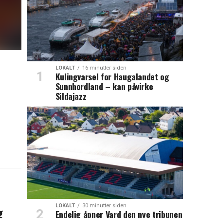
LOKALT
16 minutter siden
Kulingvarsel for Haugalandet og
Sunnhordland – kan påvirke
Sildajazz
LOKALT
30 minutter siden
g
Endelig åpner Vard den nye tribunen