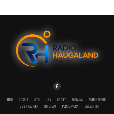
HJEM
LOKALT
NTB
USA
SPORT
UKRAINA
ANNONSERING
OSS I RADIOEN
INTERVJU
PERSONVERN
LIVESENTER