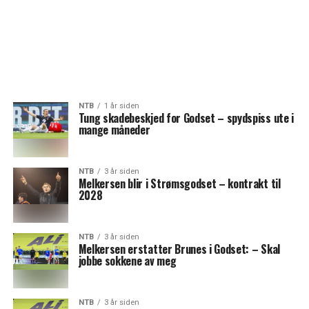
NTB
1 år siden
Tung skadebeskjed for Godset – spydspiss ute i
mange måneder
NTB
3 år siden
Melkersen blir i Strømsgodset – kontrakt til
2028
NTB
3 år siden
Melkersen erstatter Brunes i Godset: – Skal
jobbe sokkene av meg
NTB
3 år siden