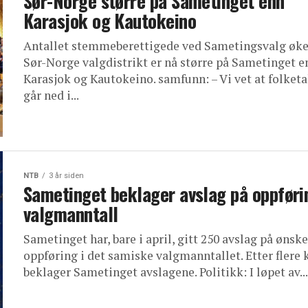
Sør-Norge større på Sametinget enn
Karasjok og Kautokeino
Antallet stemmeberettigede ved Sametingsvalg øke
Sør-Norge valgdistrikt er nå større på Sametinget e
Karasjok og Kautokeino. samfunn: – Vi vet at folketa
går ned i...
NTB
3 år siden
Sametinget beklager avslag på oppføri
valgmanntall
Sametinget har, bare i april, gitt 250 avslag på ønsk
oppføring i det samiske valgmanntallet. Etter flere 
beklager Sametinget avslagene. Politikk: I løpet av...