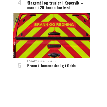
Slagsmål og trusler i Kopervik –
mann i 20-årene bortvist
LOKALT
6 timer siden
Brann i tomannsbolig i Odda