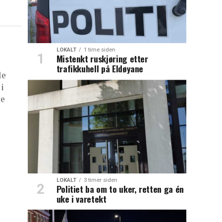
LOKALT
1 time siden
Mistenkt ruskjøring etter
trafikkuhell på Eldøyane
le
 i
ke
LOKALT
3 timer siden
Politiet ba om to uker, retten ga én
uke i varetekt