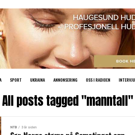
A
SPORT
UKRAINA
ANNONSERING
OSS I RADIOEN
INTERVJU
All posts tagged "manntall"
NTB
3 år siden