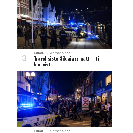
LOKALT
3 timer siden
Travel siste Sildajazz-natt – ti
bortvist
LOKALT
5 timer siden