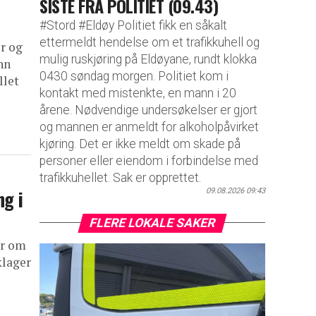
SISTE FRA POLITIET (09.43)
#Stord #Eldøy Politiet fikk en såkalt
ettermeldt hendelse om et trafikkuhell og
r og
mulig ruskjøring på Eldøyane, rundt klokka
nn
0430 søndag morgen. Politiet kom i
llet
kontakt med mistenkte, en mann i 20
årene. Nødvendige undersøkelser er gjort
og mannen er anmeldt for alkoholpåvirket
kjøring. Det er ikke meldt om skade på
personer eller eiendom i forbindelse med
trafikkuhellet. Sak er opprettet.
ng i
09.08.2026 09:43
FLERE LOKALE SAKER
er om
klager