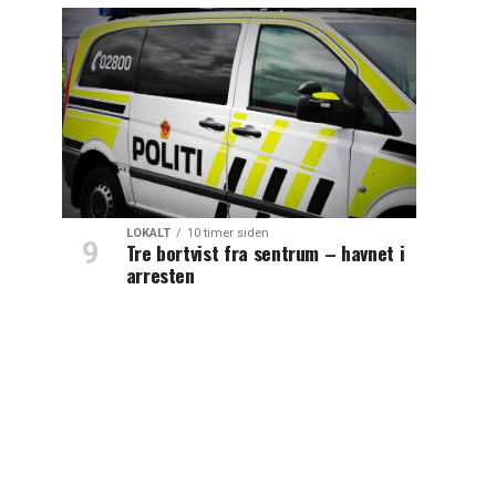
LOKALT
10 timer siden
Tre bortvist fra sentrum – havnet i
arresten