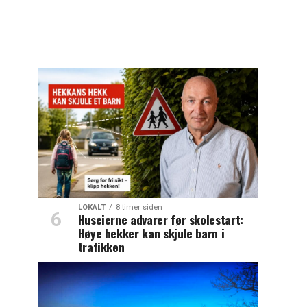
LOKALT
8 timer siden
Huseierne advarer før skolestart:
Høye hekker kan skjule barn i
trafikken