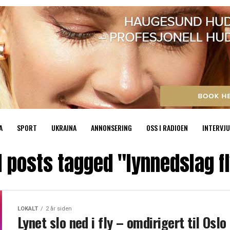
A
SPORT
UKRAINA
ANNONSERING
OSS I RADIOEN
INTERVJU
l posts tagged "lynnedslag f
LOKALT
2 år siden
Lynet slo ned i fly – omdirigert til Oslo