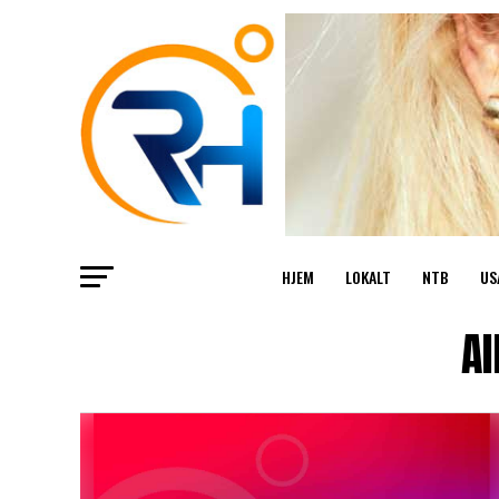
HJEM
LOKALT
NTB
US
Al