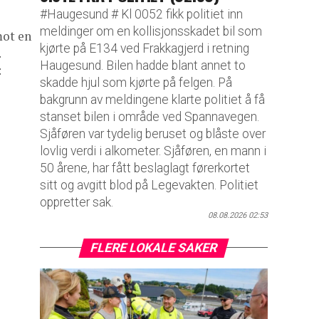
#Haugesund # Kl 0052 fikk politiet inn
meldinger om en kollisjonsskadet bil som
mot en
kjørte på E134 ved Frakkagjerd i retning
.
Haugesund. Bilen hadde blant annet to
:
skadde hjul som kjørte på felgen. På
bakgrunn av meldingene klarte politiet å få
stanset bilen i område ved Spannavegen.
Sjåføren var tydelig beruset og blåste over
lovlig verdi i alkometer. Sjåføren, en mann i
50 årene, har fått beslaglagt førerkortet
sitt og avgitt blod på Legevakten. Politiet
oppretter sak.
08.08.2026 02:53
FLERE LOKALE SAKER