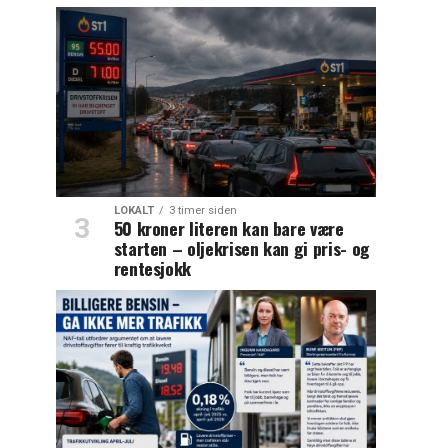
LOKALT
3 timer siden
50 kroner literen kan bare være
starten – oljekrisen kan gi pris- og
rentesjokk