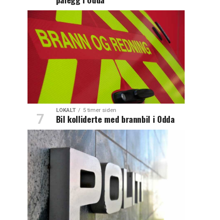
LOKALT
5 timer siden
Bil kolliderte med brannbil i Odda