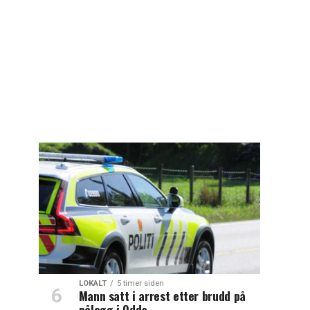
LOKALT
5 timer siden
Mann satt i arrest etter brudd på
pålegg i Odda