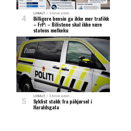
LOKALT
5 timer siden
Billigere bensin ga ikke mer trafikk
– FrP: – Bilistene skal ikke være
statens melkeku
LOKALT
5 timer siden
Syklist stakk fra påkjørsel i
Haraldsgata