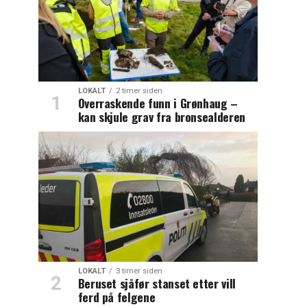
LOKALT
2 timer siden
Overraskende funn i Grønhaug –
kan skjule grav fra bronsealderen
LOKALT
3 timer siden
Beruset sjåfør stanset etter vill
ferd på felgene