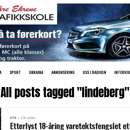
A
SPORT
UKRAINA
ANNONSERING
OSS I RADIOEN
INTERVJU
All posts tagged "lindeberg"
NTB
2 år siden
Etterlyst 18-åring varetektsfengslet et