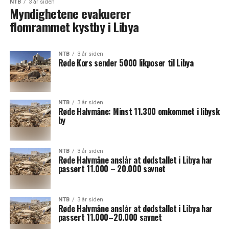
NTB
3 år siden
Myndighetene evakuerer
flomrammet kystby i Libya
NTB
3 år siden
Røde Kors sender 5000 likposer til Libya
NTB
3 år siden
Røde Halvmåne: Minst 11.300 omkommet i libysk
by
NTB
3 år siden
Røde Halvmåne anslår at dødstallet i Libya har
passert 11.000 – 20.000 savnet
NTB
3 år siden
Røde Halvmåne anslår at dødstallet i Libya har
passert 11.000–20.000 savnet