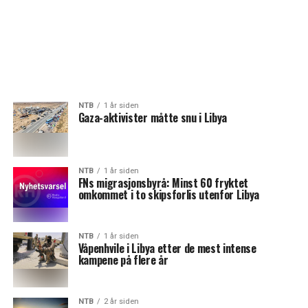
NTB
1 år siden
Gaza-aktivister måtte snu i Libya
NTB
1 år siden
FNs migrasjonsbyrå: Minst 60 fryktet
omkommet i to skipsforlis utenfor Libya
NTB
1 år siden
Våpenhvile i Libya etter de mest intense
kampene på flere år
NTB
2 år siden