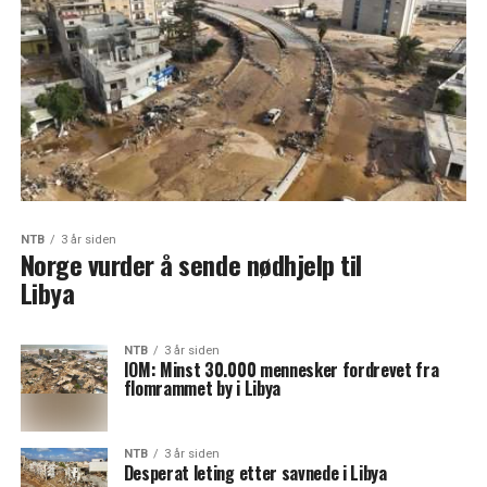
NTB
3 år siden
Norge vurder å sende nødhjelp til
Libya
NTB
3 år siden
IOM: Minst 30.000 mennesker fordrevet fra
flomrammet by i Libya
NTB
3 år siden
Desperat leting etter savnede i Libya