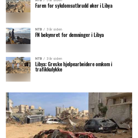
NTB
3 år siden
Faren for sykdomsutbrudd øker i Libya
NTB
3 år siden
FN bekymret for demninger i Libya
NTB
3 år siden
Libya: Greske hjelpearbeidere omkom i
trafikkulykke