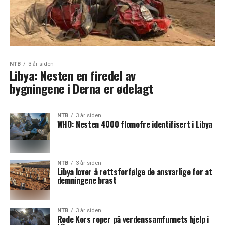
NTB
3 år siden
Libya: Nesten en firedel av
bygningene i Derna er ødelagt
NTB
3 år siden
WHO: Nesten 4000 flomofre identifisert i Libya
NTB
3 år siden
Libya lover å rettsforfølge de ansvarlige for at
demningene brast
NTB
3 år siden
Røde Kors roper på verdenssamfunnets hjelp i