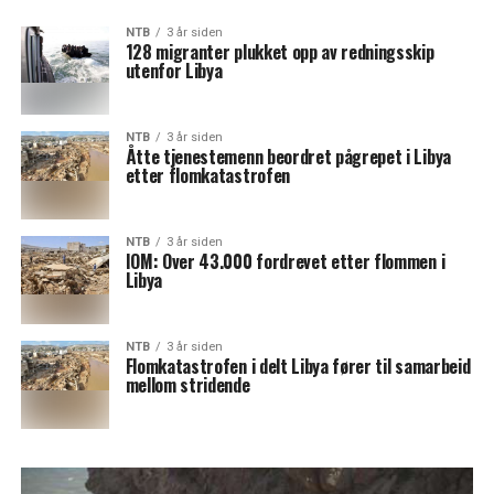
NTB
3 år siden
128 migranter plukket opp av redningsskip
utenfor Libya
NTB
3 år siden
Åtte tjenestemenn beordret pågrepet i Libya
etter flomkatastrofen
NTB
3 år siden
IOM: Over 43.000 fordrevet etter flommen i
Libya
NTB
3 år siden
Flomkatastrofen i delt Libya fører til samarbeid
mellom stridende