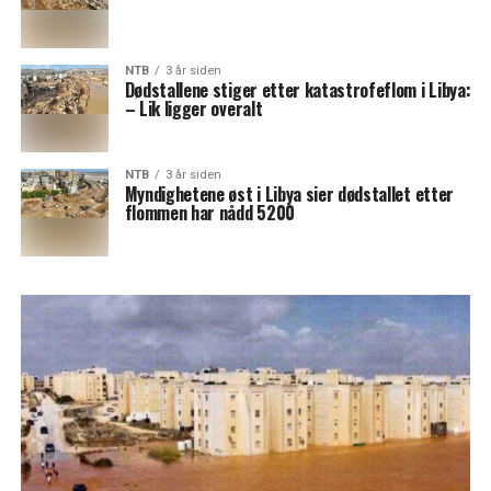
NTB
3 år siden
Dødstallene stiger etter katastrofeflom i Libya:
– Lik ligger overalt
NTB
3 år siden
Myndighetene øst i Libya sier dødstallet etter
flommen har nådd 5200