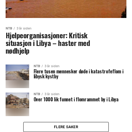
NTB
3 år siden
Hjelpeorganisasjoner: Kritisk
situasjon i Libya – haster med
nødhjelp
NTB
3 år siden
Flere tusen mennesker døde i katastrofeflom i
libysk kystby
NTB
3 år siden
Over 1000 lik funnet i flomrammet by i Libya
FLERE SAKER