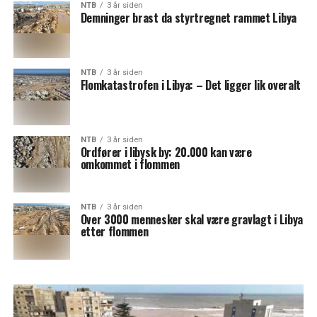
NTB
3 år siden
Demninger brast da styrtregnet rammet Libya
NTB
3 år siden
Flomkatastrofen i Libya: – Det ligger lik overalt
NTB
3 år siden
Ordfører i libysk by: 20.000 kan være
omkommet i flommen
NTB
3 år siden
Over 3000 mennesker skal være gravlagt i Libya
etter flommen