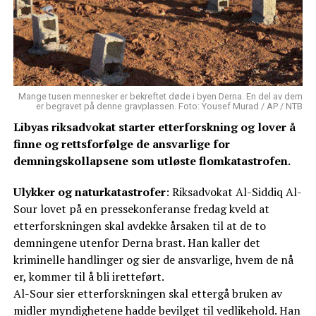
Mange tusen mennesker er bekreftet døde i byen Derna. En del av dem
er begravet på denne gravplassen. Foto: Yousef Murad / AP / NTB
Libyas riksadvokat starter etterforskning og lover å
finne og rettsforfølge de ansvarlige for
demningskollapsene som utløste flomkatastrofen.
Ulykker og naturkatastrofer
: Riksadvokat Al-Siddiq Al-
Sour lovet på en pressekonferanse fredag kveld at
etterforskningen skal avdekke årsaken til at de to
demningene utenfor Derna brast. Han kaller det
kriminelle handlinger og sier de ansvarlige, hvem de nå
er, kommer til å bli iretteført.
Al-Sour sier etterforskningen skal ettergå bruken av
midler myndighetene hadde bevilget til vedlikehold. Han