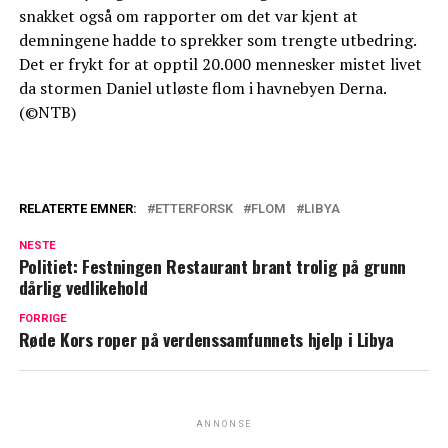
snakket også om rapporter om det var kjent at
demningene hadde to sprekker som trengte utbedring.
Det er frykt for at opptil 20.000 mennesker mistet livet
da stormen Daniel utløste flom i havnebyen Derna.
(©NTB)
RELATERTE EMNER:
ETTERFORSK
FLOM
LIBYA
NESTE
Politiet: Festningen Restaurant brant trolig på grunn
dårlig vedlikehold
FORRIGE
Røde Kors roper på verdenssamfunnets hjelp i Libya
ANNONSE