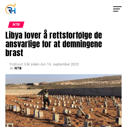
NTB
Libya lover å rettsforfølge de
ansvarlige for at demningene
brast
Publisert
3 år siden
den
16. september 2023
Av
NTB