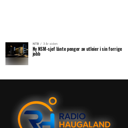
NTB
3 år siden
Ny NSM-sjef lånte penger av utleier i sin forrige
jobb