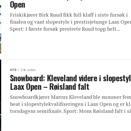
Open
Friskikjører Birk Ruud fikk full klaff i siste forsøk i
finalen og vant slopestyle i prestisjetunge Laax Ope
Sport: I første forsøk presterte Ruud topp helt...
NTB
2 år siden
Snowboard: Kleveland videre i slopestyl
Laax Open – Røisland falt
Snowboardkjører Marcus Kleveland ble nummer fem 
heat i slopestylekvalifiseringen i Laax Open og er kl
torsdagens semifinale. Sport: Mons Røisland falt i sit