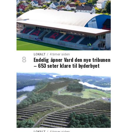
LOKALT
4 timer siden
Endelig åpner Vard den nye tribunen
– 653 seter klare til byderbyet
LOKALT
4 timer siden