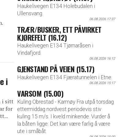
Haukelivegen E134 Holebudalen i
Ullensvang.
06.08.2026 17:37
n.
TRÆR/BUSKER, ETT PÅVIRKET
KJØREFELT (16.12)
Haukelivegen E134 Tjørnaråsen i
Vindafjord.
06.08.2026 16:12
GJENSTAND PÅ VEIEN (15.17)
Haukelivegen E134 Fjæratunnelen i Etne.
e i
06.08.2026 15:17
VARSOM (15.00)
i sitt
Kuling Obrestad - Karmøy Fra utpå torsdag
ar for
ettermiddag nordvest periodevis stiv
t...
kuling 15 m/s. I kveld minkende. Vurder å
la båten ligge: Det kan være farlig å være
ute i småbåt.
06.08.2026 15:00