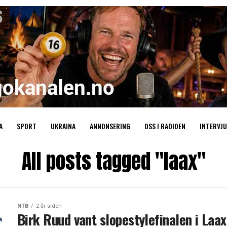
A
SPORT
UKRAINA
ANNONSERING
OSS I RADIOEN
INTERVJU
All posts tagged "laax"
NTB
2 år siden
Birk Ruud vant slopestylefinalen i Laax