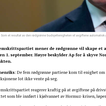
 Som et resultat av den rødgrønne budsjettenigheten vil avgiftene automatisk 
emskrittspartiet mener de rødgrønne vil skape et a
jen 1. september. Høyre beskylder Ap for å skyve No
kten.
nenriks
: De fem rødgrønne partiene kom til enighet om 
ksjonene lot ikke vente på seg.
mskrittspartiet reagerer kraftig på at avgiftene på drivsto
tet som ble innført i kjølvannet av Hormuz-krisen, løper