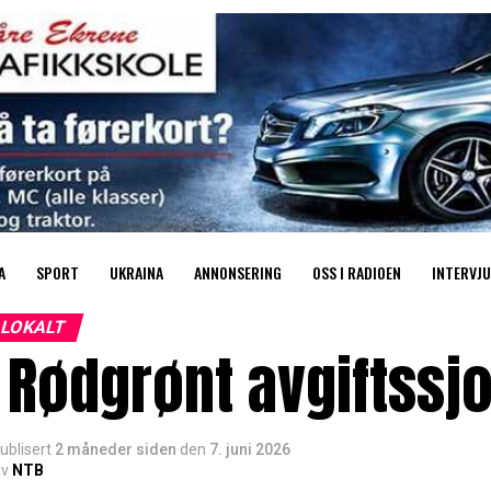
A
SPORT
UKRAINA
ANNONSERING
OSS I RADIOEN
INTERVJU
LOKALT
 Rødgrønt avgiftssjo
ublisert
2 måneder siden
den
7. juni 2026
v
NTB