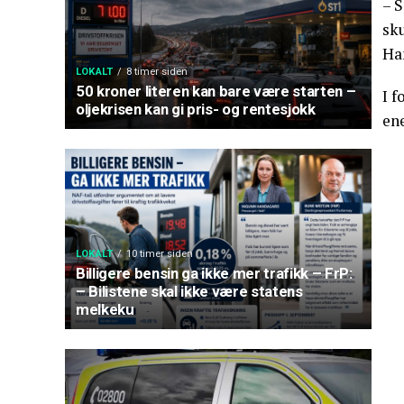
– 
sku
Ha
LOKALT
8 timer siden
50 kroner literen kan bare være starten –
I f
oljekrisen kan gi pris- og rentesjokk
ene
LOKALT
10 timer siden
Billigere bensin ga ikke mer trafikk – FrP:
– Bilistene skal ikke være statens
melkeku