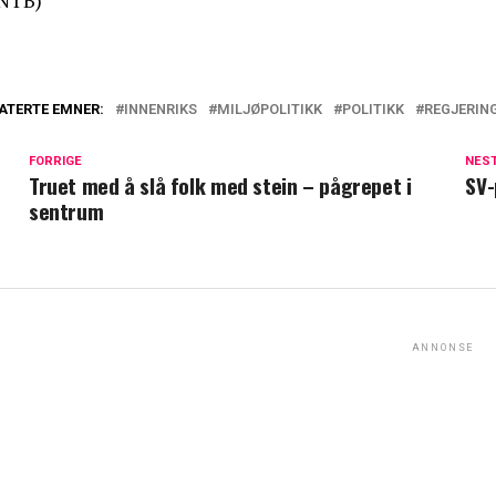
NTB)
ATERTE EMNER:
INNENRIKS
MILJØPOLITIKK
POLITIKK
REGJERIN
FORRIGE
NES
Truet med å slå folk med stein – pågrepet i
SV-
sentrum
ANNONSE