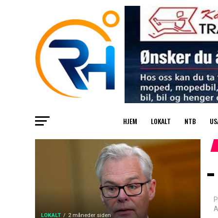
HJEM
LOKALT
NTB
US
–
P
A
LOKALT
2 måneder siden