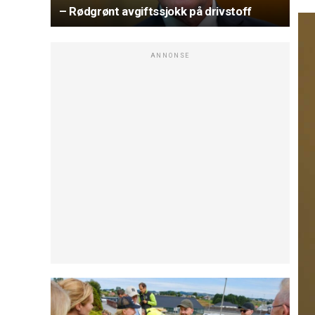
– Rødgrønt avgiftssjokk på drivstoff
ANNONSE