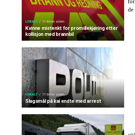
for
de
LOKALT
11 timer siden
Kvinne mistenkt for promillekjøring etter
kollisjon med brannbil
LOKALT
11 timer siden
Slagsmål på kai endte med arrest