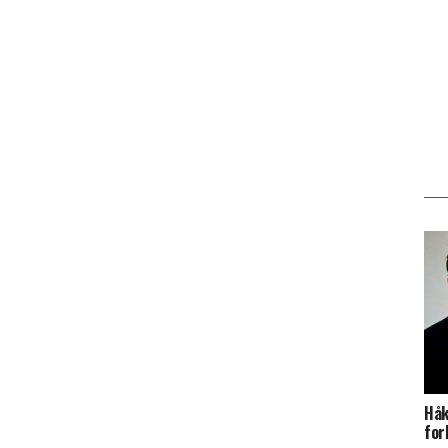
Håk
for