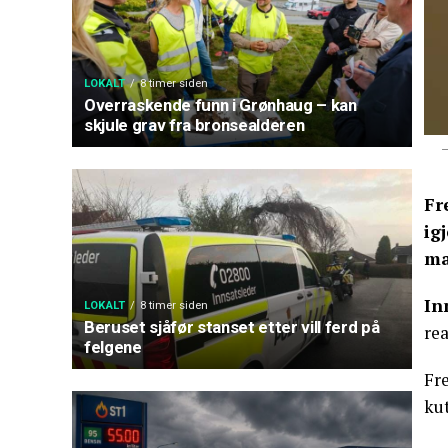
LOKALT
8 timer siden
Overraskende funn i Grønhaug – kan
skjule grav fra bronsealderen
–
Fr
ig
ma
In
LOKALT
8 timer siden
Beruset sjåfør stanset etter vill ferd på
rea
felgene
Fre
kut