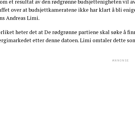
Som et resultat av den rødgrønne budsjettenigheten vil a
ffet over at budsjettkameratene ikke har klart å bli enig
ns Andreas Limi.
orliket heter det at De rødgrønne partiene skal søke å fin
rgimarkedet etter denne datoen. Limi omtaler dette som “
ANNONSE