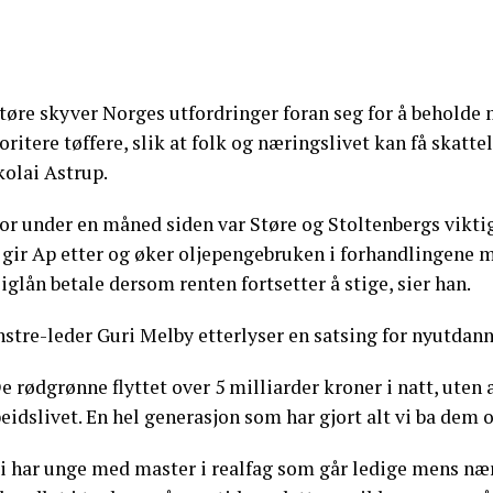
tøre skyver Norges utfordringer foran seg for å beholde m
oritere tøffere, slik at folk og næringslivet kan få skatte
kolai Astrup.
or under en måned siden var Støre og Stoltenbergs viktig
gir Ap etter og øker oljepengebruken i forhandlingene me
iglån betale dersom renten fortsetter å stige, sier han.
nstre-leder Guri Melby etterlyser en satsing for nyutdan
e rødgrønne flyttet over 5 milliarder kroner i natt, uten 
eidslivet. En hel generasjon som har gjort alt vi ba dem o
Vi har unge med master i realfag som går ledige mens nær