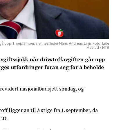
gå opp 1. september, sier nestleder Hans Andreas Limi. Foto: Lise
Åserud / NTB
vgiftssjokk når drivstoffavgiften går opp
rges utfordringer foran seg for å beholde
revidert nasjonalbudsjett søndag, og
ff ligger an til å stige fra 1. september, da
 ut.