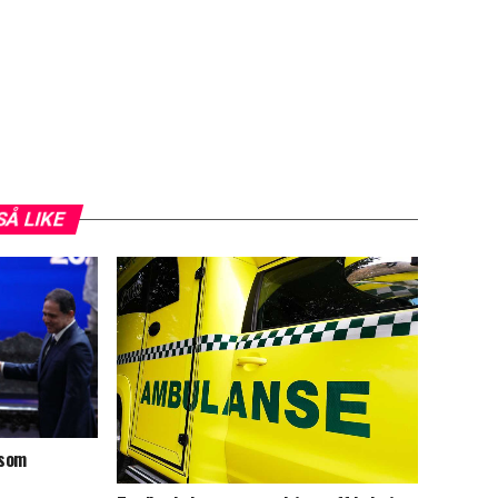
SÅ LIKE
 som