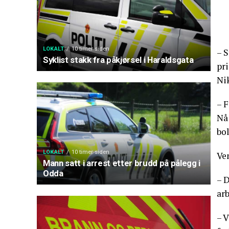
LOKALT
10 timer siden
– S
Syklist stakk fra påkjørsel i Haraldsgata
pri
Ni
– F
Nå 
bol
LOKALT
10 timer siden
Ve
Mann satt i arrest etter brudd på pålegg i
Odda
– D
arb
– 