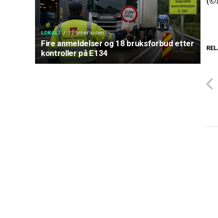
(©
LOKALT
12 timer siden
Fire anmeldelser og 18 bruksforbud etter
REL
kontroller på E134