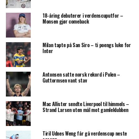
18-åring debuterer i verdenscuputfor –
Monsen gjør comeback
Milan tapte på San Siro – ti poengs luke for
Inter
Antonsen satte norsk rekord i Polen –
Guttormsen vant stav
Mac Allister sendte Liverpool til himmels –
Strand Larsen uten mål mot gamleklubben
Tiril Udnes Weng får gå verdenscup neste