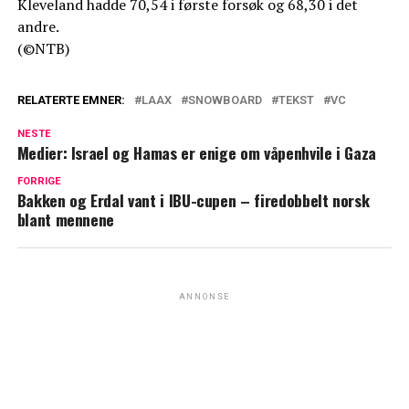
Kleveland hadde 70,54 i første forsøk og 68,30 i det
andre.
(©NTB)
RELATERTE EMNER:
LAAX
SNOWBOARD
TEKST
VC
NESTE
Medier: Israel og Hamas er enige om våpenhvile i Gaza
FORRIGE
Bakken og Erdal vant i IBU-cupen – firedobbelt norsk
blant mennene
ANNONSE