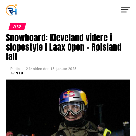
NTB
Snowboard: Kleveland videre i
slopestyle i Laax Open – Røisland
falt
Publisert
2 år siden
den
15. januar 2025
Av
NTB