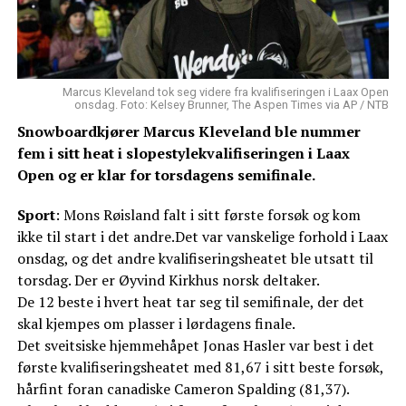
Marcus Kleveland tok seg videre fra kvalifiseringen i Laax Open
onsdag. Foto: Kelsey Brunner, The Aspen Times via AP / NTB
Snowboardkjører Marcus Kleveland ble nummer
fem i sitt heat i slopestylekvalifiseringen i Laax
Open og er klar for torsdagens semifinale.
Sport
: Mons Røisland falt i sitt første forsøk og kom
ikke til start i det andre.Det var vanskelige forhold i Laax
onsdag, og det andre kvalifiseringsheatet ble utsatt til
torsdag. Der er Øyvind Kirkhus norsk deltaker.
De 12 beste i hvert heat tar seg til semifinale, der det
skal kjempes om plasser i lørdagens finale.
Det sveitsiske hjemmehåpet Jonas Hasler var best i det
første kvalifiseringsheatet med 81,67 i sitt beste forsøk,
hårfint foran canadiske Cameron Spalding (81,37).