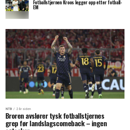
Fotballstjernen Kroos legger opp etter fotball-
EM
NTB
2 år siden
Broren avslører tysk fotballstjernes
grep før landslagscomeback – ingen