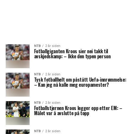
NTB
2 år siden
Fotballgiganten Kroos sier nei takk til
avskjedskamp: – Ikke den typen person
NTB
2 år siden
Tysk fotballhelt om påstått Uefa-innrømmelse:
– Kan jeg nå kalle meg europamester?
NTB
2 år siden
Fotballstjernen Kroos legger opp etter EM: –
Målet var å avslutte på topp
NTB
2 år siden