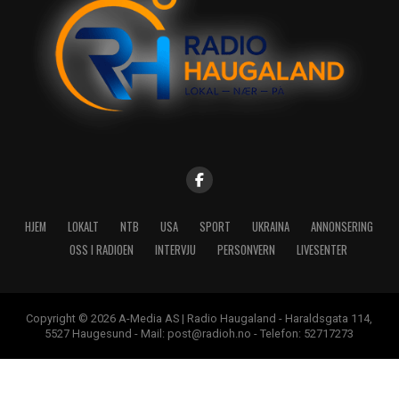
HJEM
LOKALT
NTB
USA
SPORT
UKRAINA
ANNONSERING
OSS I RADIOEN
INTERVJU
PERSONVERN
LIVESENTER
Copyright © 2026 A-Media AS | Radio Haugaland - Haraldsgata 114,
5527 Haugesund - Mail: post@radioh.no - Telefon: 52717273