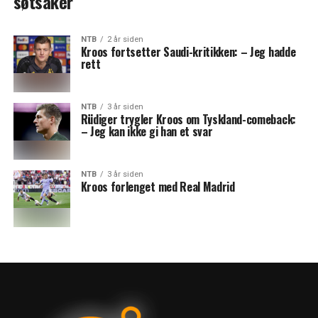
søtsaker
NTB
2 år siden
Kroos fortsetter Saudi-kritikken: – Jeg hadde
rett
NTB
3 år siden
Rüdiger trygler Kroos om Tyskland-comeback:
– Jeg kan ikke gi han et svar
NTB
3 år siden
Kroos forlenget med Real Madrid