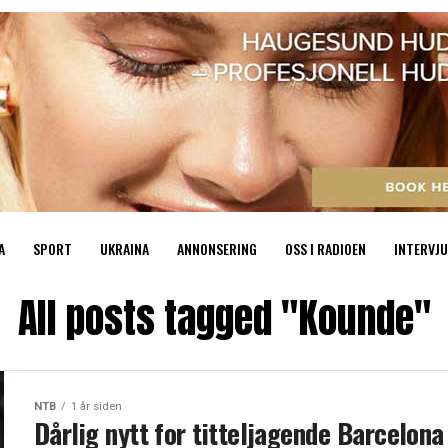
A
SPORT
UKRAINA
ANNONSERING
OSS I RADIOEN
INTERVJU
All posts tagged "Kounde"
NTB
1 år siden
Dårlig nytt for titteljagende Barcelona