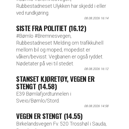
Rubbestadneset Ulykken har skjedd i eller
ved rundkjøring.
08.08.2026 16:14
SISTE FRA POLITIET (16.12)
#Bømlo #Bremnesvegen,
Rubbestadneset Melding om trafikkuhell
mellom bil og moped, mopedist er
våken/bevisst. Vegbanen er også ryddet.
Nødetater på vei til stedet.
08.08.2026 16:12
STANSET KJØRETØY, VEGEN ER
STENGT (14.58)
E39 Bømlafjordtunnelen i
Sveio/Bømlo/Stord.
08.08.2026 14:58
VEGEN ER STENGT (14.55)
Birkelandsvegen Fv. 520 Trosshøl i Sauda,