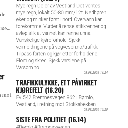
Mye regn Deler av Vestland Det ventes
mye regn, lokalt 50-80 mm/12t. Nedbøren
lde
øker og minker først i nord. Overvann kan
forekomme: Vurder å rense stikkrenner og
se...
avløp slik at vannet kan renne unna.
Vanskelige kjøreforhold: Sjekk
veimeldingene på vegvesen.no/trafikk.
Tilpass farten og kjør etter forholdene.
Flom og skred: Sjekk varslene på
Varsom.no.
er
08.08.2026 16:24
TRAFIKKULYKKE, ETT PÅVIRKET
KJØREFELT (16.20)
n mot
Fv. 542 Bremnesvegen 862 i Bømlo,
Vestland, i retning mot Stokkabekken.
08.08.2026 16:20
SISTE FRA POLITIET (16.14)
#Bømlo #Bremnesvegen,