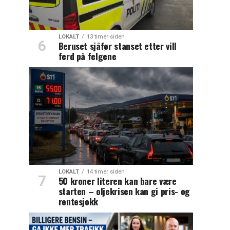
LOKALT
13 timer siden
Beruset sjåfør stanset etter vill
ferd på felgene
LOKALT
14 timer siden
50 kroner literen kan bare være
starten – oljekrisen kan gi pris- og
rentesjokk