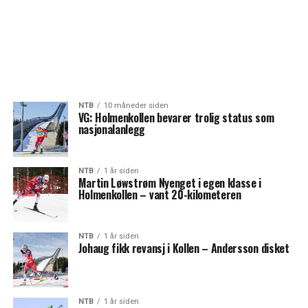
NTB
10 måneder siden
VG: Holmenkollen bevarer trolig status som
nasjonalanlegg
NTB
1 år siden
Martin Løwstrøm Nyenget i egen klasse i
Holmenkollen – vant 20-kilometeren
NTB
1 år siden
Johaug fikk revansj i Kollen – Andersson disket
NTB
1 år siden