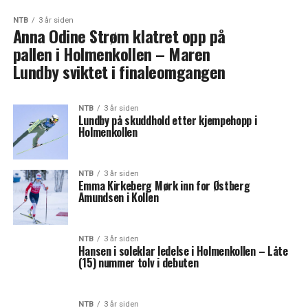
NTB
3 år siden
Anna Odine Strøm klatret opp på
pallen i Holmenkollen – Maren
Lundby sviktet i finaleomgangen
NTB
3 år siden
Lundby på skuddhold etter kjempehopp i
Holmenkollen
NTB
3 år siden
Emma Kirkeberg Mørk inn for Østberg
Amundsen i Kollen
NTB
3 år siden
Hansen i soleklar ledelse i Holmenkollen – Låte
(15) nummer tolv i debuten
NTB
3 år siden