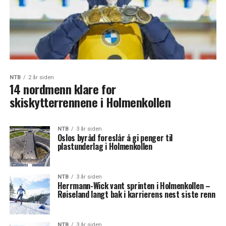
NTB
2 år siden
14 nordmenn klare for
skiskytterrennene i Holmenkollen
NTB
3 år siden
Oslos byråd foreslår å gi penger til
plastunderlag i Holmenkollen
NTB
3 år siden
Herrmann-Wick vant sprinten i Holmenkollen –
Røiseland langt bak i karrierens nest siste renn
NTB
3 år siden