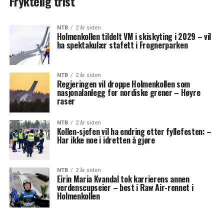
Fryktelig trist
NTB
2 år siden
Holmenkollen tildelt VM i skiskyting i 2029 – vil
ha spektakulær stafett i Frognerparken
NTB
2 år siden
Regjeringen vil droppe Holmenkollen som
nasjonalanlegg for nordiske grener – Høyre
raser
NTB
2 år siden
Kollen-sjefen vil ha endring etter fyllefesten: –
Har ikke noe i idretten å gjøre
NTB
2 år siden
Eirin Maria Kvandal tok karrierens annen
verdenscupseier – best i Raw Air-rennet i
Holmenkollen