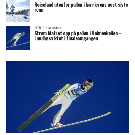
Røiseland utenfor pallen i karrierens nest siste
renn
NTB
3 år siden
Strøm klatret opp på pallen i Holmenkollen –
Lundby sviktet i finaleomgangen