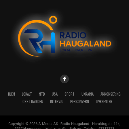
HJEM
LOKALT
NTB
USA
SPORT
UKRAINA
ANNONSERING
OSS I RADIOEN
INTERVJU
PERSONVERN
LIVESENTER
Copyright © 2026 A-Media AS | Radio Haugaland - Haraldsgata 114,
5527 Haugesund - Mail: post@radioh.no - Telefon: 52717273