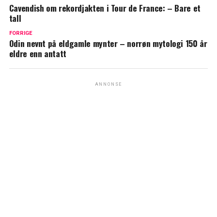
Cavendish om rekordjakten i Tour de France: – Bare et
tall
FORRIGE
Odin nevnt på eldgamle mynter – norrøn mytologi 150 år
eldre enn antatt
ANNONSE