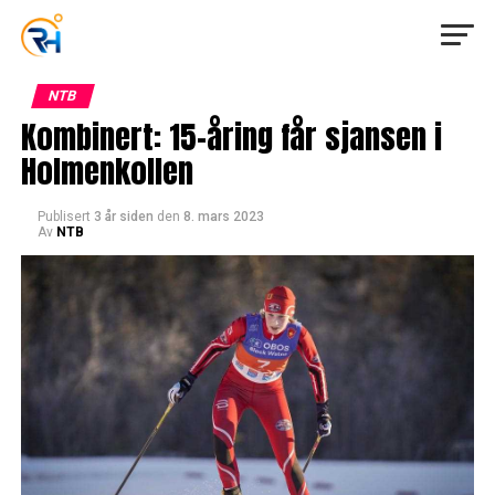
NTB
Kombinert: 15-åring får sjansen i
Holmenkollen
Publisert
3 år siden
den
8. mars 2023
Av
NTB