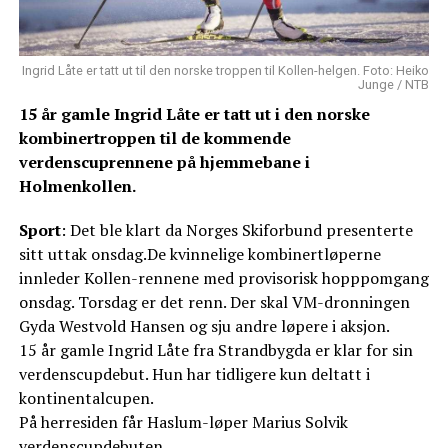
Ingrid Låte er tatt ut til den norske troppen til Kollen-helgen. Foto: Heiko
Junge / NTB
15 år gamle Ingrid Låte er tatt ut i den norske
kombinertroppen til de kommende
verdenscuprennene på hjemmebane i
Holmenkollen.
Sport
: Det ble klart da Norges Skiforbund presenterte
sitt uttak onsdag.De kvinnelige kombinertløperne
innleder Kollen-rennene med provisorisk hopppomgang
onsdag. Torsdag er det renn. Der skal VM-dronningen
Gyda Westvold Hansen og sju andre løpere i aksjon.
15 år gamle Ingrid Låte fra Strandbygda er klar for sin
verdenscupdebut. Hun har tidligere kun deltatt i
kontinentalcupen.
På herresiden får Haslum-løper Marius Solvik
verdenscupdebuten.