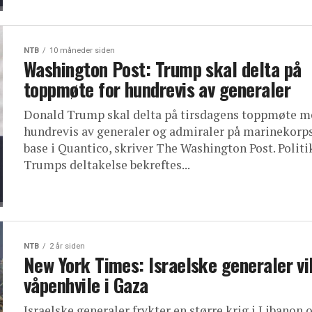
NTB
10 måneder siden
Washington Post: Trump skal delta på
toppmøte for hundrevis av generaler
Donald Trump skal delta på tirsdagens toppmøte m
hundrevis av generaler og admiraler på marinekorp
base i Quantico, skriver The Washington Post. Politi
Trumps deltakelse bekreftes...
NTB
2 år siden
New York Times: Israelske generaler vi
våpenhvile i Gaza
Israelske generaler frykter en større krig i Libanon 