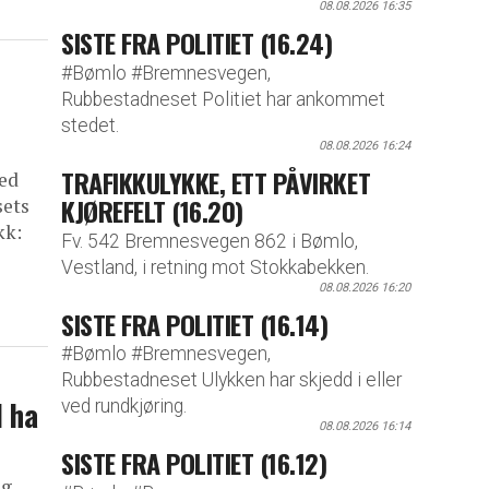
08.08.2026 16:35
SISTE FRA POLITIET (16.24)
#Bømlo #Bremnesvegen,
Rubbestadneset Politiet har ankommet
stedet.
08.08.2026 16:24
TRAFIKKULYKKE, ETT PÅVIRKET
ed
KJØREFELT (16.20)
sets
kk:
Fv. 542 Bremnesvegen 862 i Bømlo,
Vestland, i retning mot Stokkabekken.
08.08.2026 16:20
SISTE FRA POLITIET (16.14)
#Bømlo #Bremnesvegen,
Rubbestadneset Ulykken har skjedd i eller
l ha
ved rundkjøring.
08.08.2026 16:14
SISTE FRA POLITIET (16.12)
og