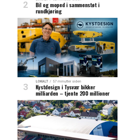
Bil og moped i sammenstøt i
rundkjøring
LOKALT
57 minutter siden
Kystdesign i Tysvær bikker
milliarden – tjente 200 millioner