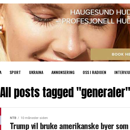
A
SPORT
UKRAINA
ANNONSERING
OSS I RADIOEN
INTERVJU
All posts tagged "generaler
NTB
10 måneder siden
Trump vil bruke amerikanske byer som