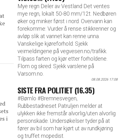
Mye regn Deler av Vestland Det ventes
mye regn, lokalt 50-80 mm/12t. Nedbøren
at
øker og minker først i nord. Overvann kan
ke
forekomme: Vurder å rense stikkrenner og
avløp slik at vannet kan renne unna.
Vanskelige kjøreforhold: Sjekk
veimeldingene på vegvesen.no/trafikk.
Tilpass farten og kjør etter forholdene.
Flom og skred: Sjekk varslene på
Varsom.no.
08.08.2026 17:08
SISTE FRA POLITIET (16.35)
#Bømlo #Bremnesvegen,
ed
Rubbestadneset Patruljen melder at
sets
ulykken ikke fremstår alvorlig/uten alvorlig
es i
personskade. Undersøkelser tyder på at
fører av bil som har kjørt ut av rundkjøring
og truffet mopedist.