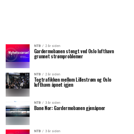
NTB
2 år siden
Gardermobanen stengt ved Oslo lufthavn
grunnet strømproblemer
NTB
2 år siden
Togtrafikken mellom Lillestrøm og Oslo
lufthavn åpnet igjen
NTB
3 år siden
Bane Nor: Gardermobanen gjenåpner
NTB
3 år siden