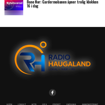
Bane Nor: Gardermobanen åpner trolig klokken
16 i dag
HJEM
LOKALT
NTB
USA
SPORT
UKRAINA
ANNONSERING